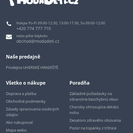
Volejte Po-Pi 09:00-12:30, 13:00-17:30, So 09:00-12:00
+420 774 777 710
nebo pište kdykoliv
obchod@modadeti.cz
Naše predajně
Prodejna UHERSKÉ HRADIŠTĚ
Všetko o nákupe
Poradňa
Doprava a platba
Základné požiadavky na
zdravotne bezchybnú obuv
Obchodné podmienky
Choroby ohrozujúce detskú
Zásady spracovania osobných
nohu
údajov
Desatoro zdravého obúvania
Ako nakupovať
Pozor na topánky z tržnice
Mapa webu