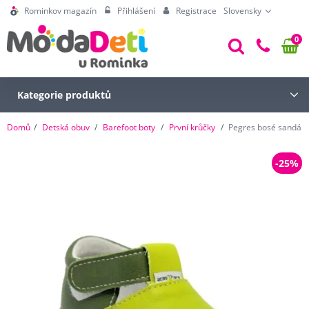
Rominkov magazín
Přihlášení
Registrace
Slovensky
0
Kategorie produktů
Domů
Detská obuv
Barefoot boty
První krůčky
Pegres bosé sandálk
-25%