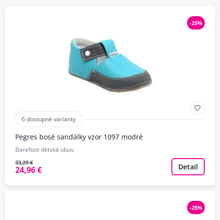
-25%
6 dostupné varianty
Pegres bosé sandálky vzor 1097 modré
Barefoot dětská obuv.
33,29 €
Detail
24,96 €
-25%