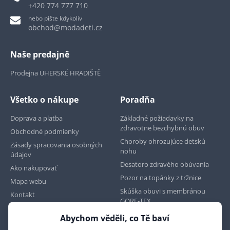
+420 774 777 710
nebo pište kdykoliv
obchod@modadeti.cz
Naše predajně
Prodejna UHERSKÉ HRADIŠTĚ
Všetko o nákupe
Poradňa
Doprava a platba
Základné požiadavky na
zdravotne bezchybnú obuv
Obchodné podmienky
Choroby ohrozujúce detskú
Zásady spracovania osobných
nohu
údajov
Desatoro zdravého obúvania
Ako nakupovať
Pozor na topánky z tržnice
Mapa webu
Skúška obuvi s membránou
Kontakt
GORE-TEX
Abychom věděli, co Tě baví
Najdete nás na