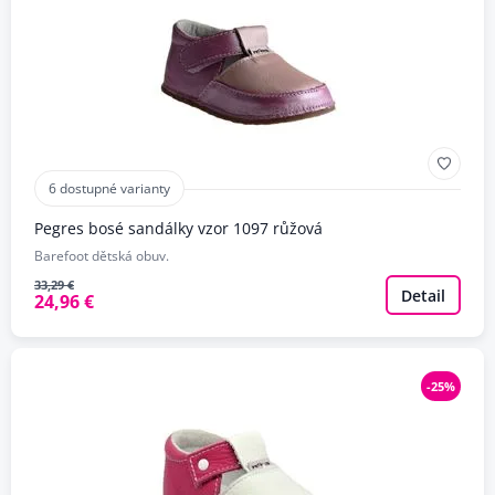
6 dostupné varianty
Pegres bosé sandálky vzor 1097 růžová
Barefoot dětská obuv.
33,29 €
Detail
24,96 €
-25%