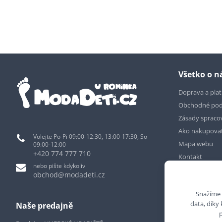
Všetko o 
Doprava a pla
Obchodné po
Zásady spraco
Ako nakupova
Volejte Po-Pi 09:00-12:30, 13:00-17:30, So
Mapa webu
09:00-12:00
+420 774 777 710
Kontakt
nebo pište kdykoliv
obchod@modadeti.cz
Snažíme 
data, díky
Naše predajně