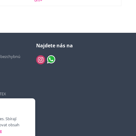
0m+
Najdete nás na
e bezchybnú
TEX
. Sbírají
bovat obsah
e