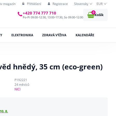
ov magazín
Přihlášení
Registrace
Slovensky
EUR
0
+420 774 777 710
Košík
Po-Pi 09:00-12:30, 13:00-17:30, So 09:00-12:00
KY
ELEKTRONIKA
ZDRAVÁ VÝŽIVA
KALENDÁŘE
věd hnědý, 35 cm (eco-green)
P192221
24 měsíců
NICI
10. 8.