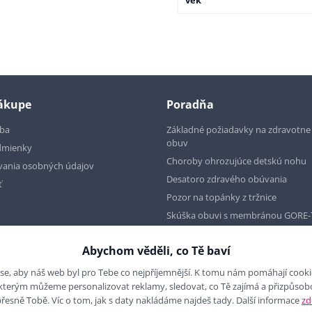
věk
nákupe
Poradňa
tba
Základné požiadavky na zdravotn
obuv
dmienky
Choroby ohrozujúce detskú nohu
vania osobných údajov
Desatoro zdravého obúvania
ť
Pozor na topánky z tržnice
Skúška obuvi s membránou GORE-
Abychom věděli, co Tě baví
se, aby náš web byl pro Tebe co nejpříjemnější. K tomu nám pomáhají cookies
 kterým můžeme personalizovat reklamy, sledovat, co Tě zajímá a přizpůso
přesně Tobě. Víc o tom, jak s daty nakládáme najdeš tady. Další informace
zd