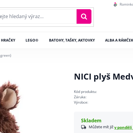
Romink
HRAČKY
LEGO®
BATOHY, TAŠKY, AKTOVKY
ALBA A RÁMČE
-green)
NICI plyš Med
Kód produktu:
Záruka:
Výrobce:
Skladem
Můžete mít již
v pondělí 