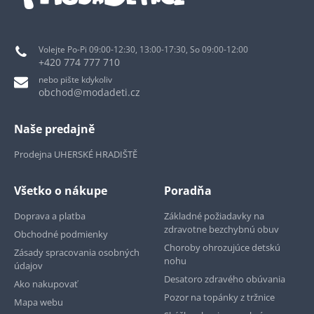
Volejte Po-Pi 09:00-12:30, 13:00-17:30, So 09:00-12:00
+420 774 777 710
nebo pište kdykoliv
obchod@modadeti.cz
Naše predajně
Prodejna UHERSKÉ HRADIŠTĚ
Všetko o nákupe
Poradňa
Doprava a platba
Základné požiadavky na
zdravotne bezchybnú obuv
Obchodné podmienky
Choroby ohrozujúce detskú
Zásady spracovania osobných
nohu
údajov
Desatoro zdravého obúvania
Ako nakupovať
Pozor na topánky z tržnice
Mapa webu