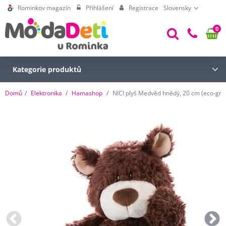
Rominkov magazín
Přihlášení
Registrace
Slovensky
0
Kategorie produktů
Domů
Elektronika
Hamashop
NICI plyš Medvěd hnědý, 20 cm (eco-gre