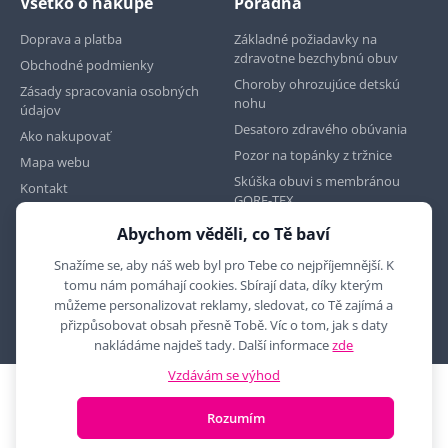
Všetko o nákupe
Poradňa
Doprava a platba
Základné požiadavky na
zdravotne bezchybnú obuv
Obchodné podmienky
Choroby ohrozujúce detskú
Zásady spracovania osobných
nohu
údajov
Desatoro zdravého obúvania
Ako nakupovať
Pozor na topánky z tržnice
Mapa webu
Skúška obuvi s membránou
Kontakt
GORE-TEX
Abychom věděli, co Tě baví
Najdete nás na
Snažíme se, aby náš web byl pro Tebe co nejpříjemnější. K
tomu nám pomáhají cookies. Sbírají data, díky kterým
můžeme personalizovat reklamy, sledovat, co Tě zajímá a
přizpůsobovat obsah přesně Tobě. Víc o tom, jak s daty
nakládáme najdeš tady. Další informace
zde
Vzdávám se výhod
2010 - 2026 © MYRON MAXX, s.r.o., všechna práva vyhrazena
Rozumím
E-shop vytvořila