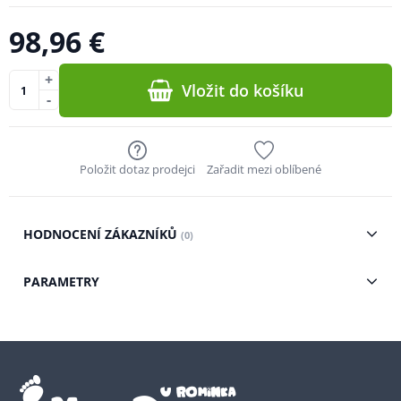
98,96 €
+
Vložit do košíku
-
Položit dotaz prodejci
Zařadit mezi oblíbené
HODNOCENÍ ZÁKAZNÍKŮ
(0)
PARAMETRY