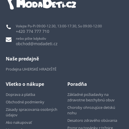
Volejte Po-Pi 09:00-12:30, 13:00-17:30, So 09:00-12:00
+420 774 777 710
nebo pište kdykoliv
obchod@modadeti.cz
Naše predajně
Prodejna UHERSKÉ HRADIŠTĚ
Všetko o nákupe
Poradňa
Doprava a platba
Základné požiadavky na
zdravotne bezchybnú obuv
Obchodné podmienky
Choroby ohrozujúce detskú
Zásady spracovania osobných
nohu
údajov
Desatoro zdravého obúvania
Ako nakupovať
Pozor na topánky z tržnice