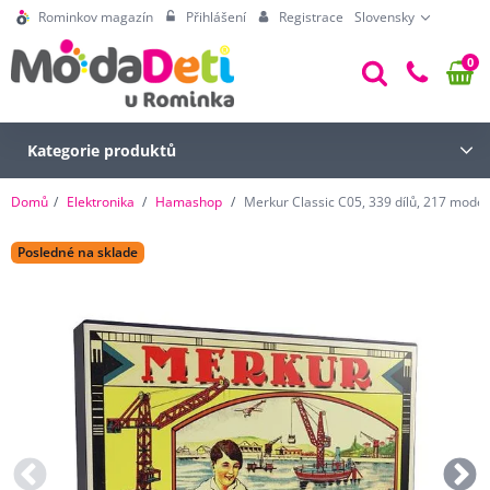
Rominkov magazín
Přihlášení
Registrace
Slovensky
0
Kategorie produktů
Domů
Elektronika
Hamashop
Merkur Classic C05, 339 dílů, 217 model
Posledné na sklade