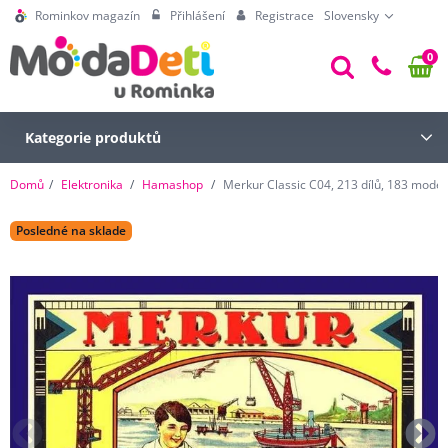
Rominkov magazín
Přihlášení
Registrace
Slovensky
0
Kategorie produktů
Domů
Elektronika
Hamashop
Merkur Classic C04, 213 dílů, 183 model
Posledné na sklade