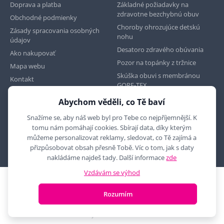
Doprava a platba
Základné požiadavky na
zdravotne bezchybnú obuv
Obchodné podmienky
Choroby ohrozujúce detskú
Zásady spracovania osobných
nohu
údajov
Desatoro zdravého obúvania
Ako nakupovať
Pozor na topánky z tržnice
Mapa webu
Skúška obuvi s membránou
Kontakt
GORE-TEX
Abychom věděli, co Tě baví
Najdete nás na
Snažíme se, aby náš web byl pro Tebe co nejpříjemnější. K
tomu nám pomáhají cookies. Sbírají data, díky kterým
můžeme personalizovat reklamy, sledovat, co Tě zajímá a
přizpůsobovat obsah přesně Tobě. Víc o tom, jak s daty
nakládáme najdeš tady. Další informace
zde
Vzdávám se výhod
2010 - 2026 © MYRON MAXX, s.r.o., všechna práva vyhrazena
Rozumím
E-shop vytvořila