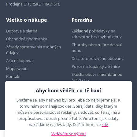
Prodejna UHERSKÉ HRADIŠTĚ
Všetko o nákupe
Poradňa
Doprava a platba
Základné požiadavky na
zdravotne bezchybnú obuv
Obchodné podmienky
Choroby ohrozujúce detskú
Zásady spracovania osobných
nohu
údajov
Desatoro zdravého obúvania
Ako nakupovať
Pozor na topánky z tržnice
Mapa webu
Skúška obuvi s membránou
Kontakt
GORE-TEX
Abychom věděli, co Tě baví
Najdete nás na
Snažíme se, aby náš web byl pro Tebe co nejpříjemnější. K
tomu nám pomáhají cookies. Sbírají data, díky kterým
můžeme personalizovat reklamy, sledovat, co Tě zajímá a
přizpůsobovat obsah přesně Tobě. Víc o tom, jak s daty
nakládáme najdeš tady. Další informace
zde
Vzdávám se výhod
2010 - 2026 © MYRON MAXX, s.r.o., všechna práva vyhrazena