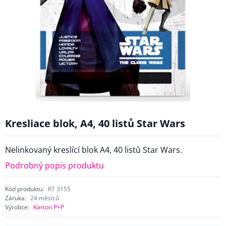
Kresliace blok, A4, 40 listů Star Wars
Nelinkovaný kreslící blok A4, 40 listů Star Wars.
Podrobný popis produktu
Kód produktu:
KT 3155
Záruka:
24 měsíců
Výrobce:
Karton P+P