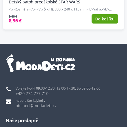
Detský batoh predškolské STAR WARS
<b>Rozměry:</b> (V x Š x H): 300 x 240 x 115 mm <b>Váha:</b>…
9,88 €
Do košíku
8,96 €
Volejte Po-Pi 09:00-12:30, 13:00-17:30, So 09:00-12:00
+420 774 777 710
nebo pište kdykoliv
obchod@modadeti.cz
Naše predajně