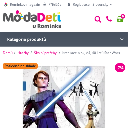
Rominkov magazín
Přihlášení
Registrace
Slovensky
0
Kategorie produktů
Domů
Hračky
Školní potřeby
Kresliace blok, A4, 40 listů Star Wars
Posledné na sklade
-7%