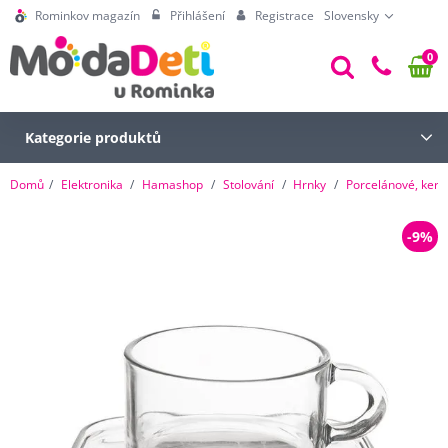
Rominkov magazín
Přihlášení
Registrace
Slovensky
0
Kategorie produktů
Domů
Elektronika
Hamashop
Stolování
Hrnky
Porcelánové, kera
-9%