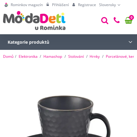
Rominkov magazín
Přihlášení
Registrace
Slovensky
0
Kategorie produktů
Domů
Elektronika
Hamashop
Stolování
Hrnky
Porcelánové, kera