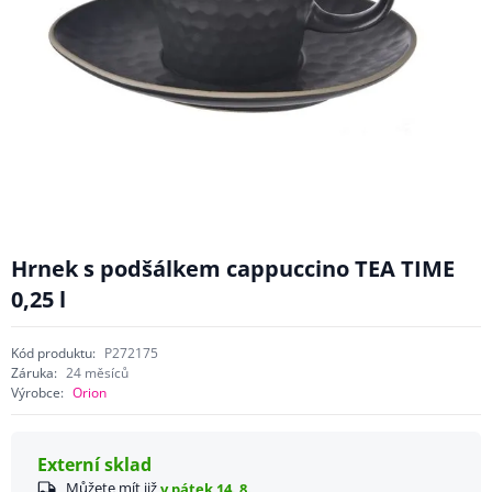
Hrnek s podšálkem cappuccino TEA TIME
0,25 l
Kód produktu:
P272175
Záruka:
24 měsíců
Výrobce:
Orion
Externí sklad
Můžete mít již
v pátek 14. 8.