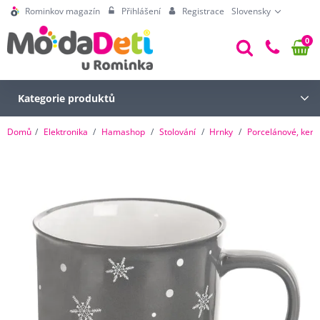
Rominkov magazín
Přihlášení
Registrace
Slovensky
0
Kategorie produktů
Domů
Elektronika
Hamashop
Stolování
Hrnky
Porcelánové, kera