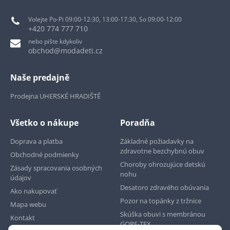
Volejte Po-Pi 09:00-12:30, 13:00-17:30, So 09:00-12:00
+420 774 777 710
nebo pište kdykoliv
obchod@modadeti.cz
Naše predajně
Prodejna UHERSKÉ HRADIŠTĚ
Všetko o nákupe
Poradňa
Doprava a platba
Základné požiadavky na
zdravotne bezchybnú obuv
Obchodné podmienky
Choroby ohrozujúce detskú
Zásady spracovania osobných
nohu
údajov
Desatoro zdravého obúvania
Ako nakupovať
Pozor na topánky z tržnice
Mapa webu
Skúška obuvi s membránou
Kontakt
GORE-TEX