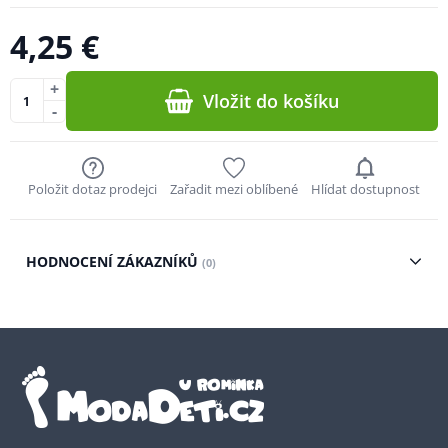
4,25 €
+
Vložit do košíku
-
Položit dotaz prodejci
Zařadit mezi oblíbené
Hlídat dostupnost
HODNOCENÍ ZÁKAZNÍKŮ
(0)