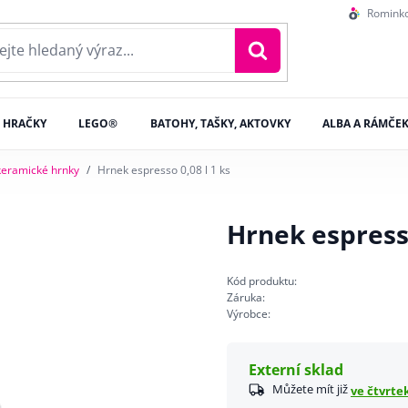
Romink
HRAČKY
LEGO®
BATOHY, TAŠKY, AKTOVKY
ALBA A RÁMČE
keramické hrnky
Hrnek espresso 0,08 l 1 ks
Hrnek espresso
Kód produktu:
Záruka:
Výrobce:
Externí sklad
Můžete mít již
ve čtvrtek