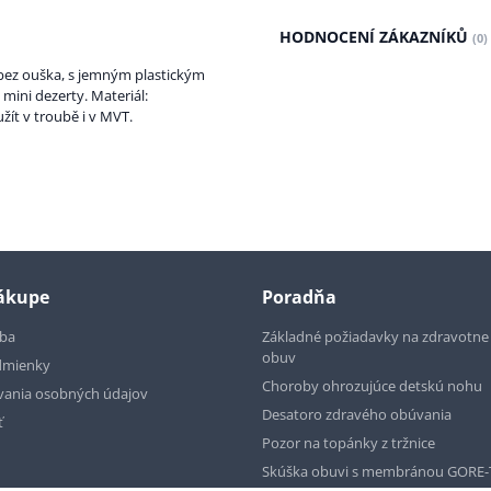
HODNOCENÍ ZÁKAZNÍKŮ
(0)
 bez ouška, s jemným plastickým
mini dezerty. Materiál:
žít v troubě i v MVT.
nákupe
Poradňa
tba
Základné požiadavky na zdravotn
obuv
dmienky
Choroby ohrozujúce detskú nohu
vania osobných údajov
Desatoro zdravého obúvania
ť
Pozor na topánky z tržnice
Skúška obuvi s membránou GORE-