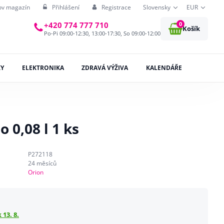
ov magazín
Přihlášení
Registrace
Slovensky
EUR
0
+420 774 777 710
Košík
Po-Pi 09:00-12:30, 13:00-17:30, So 09:00-12:00
KY
ELEKTRONIKA
ZDRAVÁ VÝŽIVA
KALENDÁŘE
 0,08 l 1 ks
P272118
24 měsíců
Orion
 13. 8.