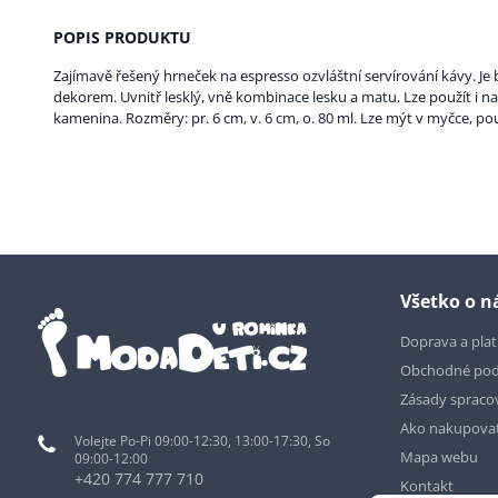
POPIS PRODUKTU
Zajímavě řešený hrneček na espresso ozvláštní servírování kávy. Je
dekorem. Uvnitř lesklý, vně kombinace lesku a matu. Lze použít i na 
kamenina. Rozměry: pr. 6 cm, v. 6 cm, o. 80 ml. Lze mýt v myčce, pou
Všetko o 
Doprava a pla
Obchodné po
Zásady spraco
Ako nakupova
Volejte Po-Pi 09:00-12:30, 13:00-17:30, So
Mapa webu
09:00-12:00
+420 774 777 710
Kontakt