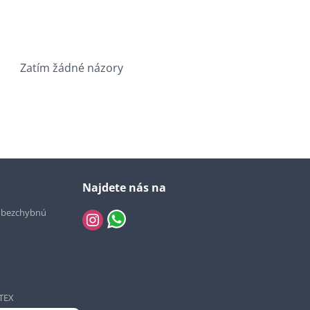
Zatím žádné názory
Najdete nás na
e bezchybnú
TEX