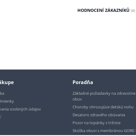
HODNOCENÍ ZÁKAZNÍKŮ
(0)
nákupe
Poradňa
tba
Základné požiadavky na zdravotn
obuv
dmienky
Choroby ohrozujúce detskú nohu
vania osobných údajov
Desatoro zdravého obúvania
ť
Pozor na topánky z tržnice
Skúška obuvi s membránou GORE-