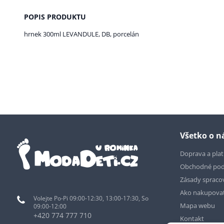
POPIS PRODUKTU
hrnek 300ml LEVANDULE, DB, porcelán
Všetko o 
Doprava a pla
Obchodné po
Zásady spraco
Ako nakupova
Volejte Po-Pi 09:00-12:30, 13:00-17:30, So
Mapa webu
09:00-12:00
+420 774 777 710
Kontakt