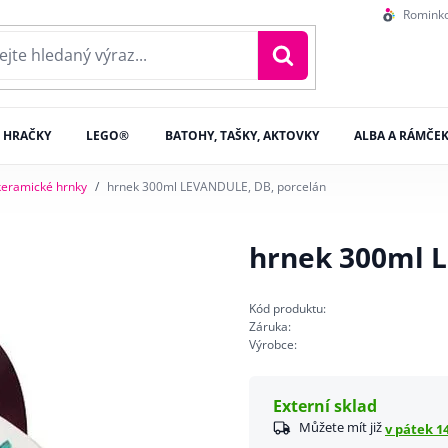
Romink
HRAČKY
LEGO®
BATOHY, TAŠKY, AKTOVKY
ALBA A RÁMČE
keramické hrnky
hrnek 300ml LEVANDULE, DB, porcelán
hrnek 300ml 
Kód produktu:
Záruka:
Výrobce:
Externí sklad
Můžete mít již
v pátek 14