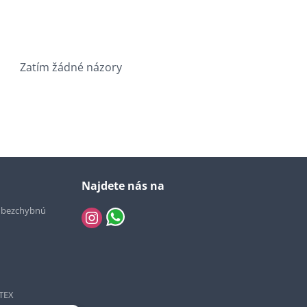
Zatím žádné názory
Najdete nás na
e bezchybnú
TEX