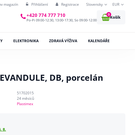
ov magazín
Přihlášení
Registrace
Slovensky
EUR
0
+420 774 777 710
Košík
Po-Pi 09:00-12:30, 13:00-17:30, So 09:00-12:00
KY
ELEKTRONIKA
ZDRAVÁ VÝŽIVA
KALENDÁŘE
LEVANDULE, DB, porcelán
51702015
24 měsíců
Plastimex
. 8.