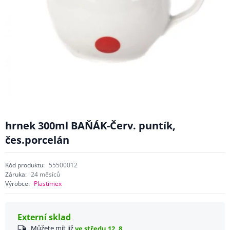
hrnek 300ml BAŇÁK-Červ. puntík,
čes.porcelán
Kód produktu:
55500012
Záruka:
24 měsíců
Výrobce:
Plastimex
Externí sklad
Můžete mít již
ve středu 12. 8.