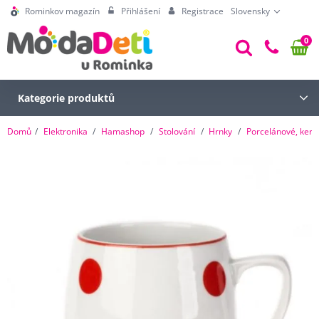
Rominkov magazín
Přihlášení
Registrace
Slovensky
0
Kategorie produktů
Domů
Elektronika
Hamashop
Stolování
Hrnky
Porcelánové, kera