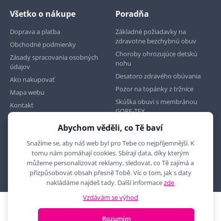
Všetko o nákupe
Poradňa
Doprava a platba
Základné požiadavky na
zdravotne bezchybnú obuv
Obchodné podmienky
Choroby ohrozujúce detskú
Zásady spracovania osobných
nohu
údajov
Desatoro zdravého obúvania
Ako nakupovať
Pozor na topánky z tržnice
Mapa webu
Skúška obuvi s membránou
Kontakt
GORE-TEX
Abychom věděli, co Tě baví
Najdete nás na
Snažíme se, aby náš web byl pro Tebe co nejpříjemnější. K
tomu nám pomáhají cookies. Sbírají data, díky kterým
můžeme personalizovat reklamy, sledovat, co Tě zajímá a
přizpůsobovat obsah přesně Tobě. Víc o tom, jak s daty
nakládáme najdeš tady. Další informace
zde
Vzdávám se výhod
2010 - 2026 © MYRON MAXX, s.r.o., všechna práva vyhrazena
Rozumím