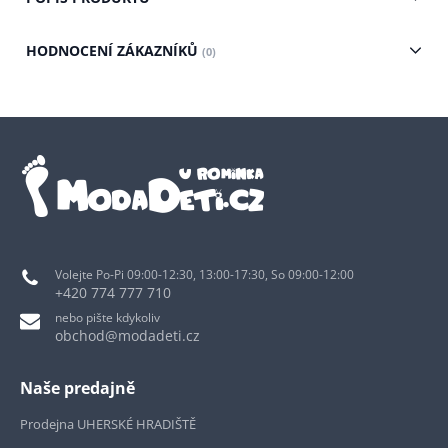
HODNOCENÍ ZÁKAZNÍKŮ
(0)
Volejte Po-Pi 09:00-12:30, 13:00-17:30, So 09:00-12:00
+420 774 777 710
nebo pište kdykoliv
obchod@modadeti.cz
Naše predajně
Prodejna UHERSKÉ HRADIŠTĚ