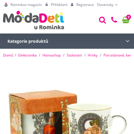
Rominkov magazín
Přihlášení
Registrace
Slovensky
0
Kategorie produktů
Domů
Elektronika
Hamashop
Stolování
Hrnky
Porcelánové, kera