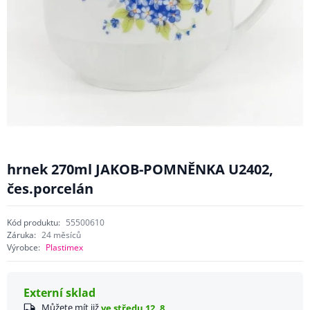
hrnek 270ml JAKOB-POMNĚNKA U2402,
čes.porcelán
Kód produktu:
55500610
Záruka:
24 měsíců
Výrobce:
Plastimex
Externí sklad
Můžete mít již
ve středu 12. 8.