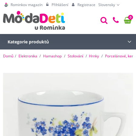
Rominkov magazín
Přihlášení
Registrace
Slovensky
0
Kategorie produktů
Domů
Elektronika
Hamashop
Stolování
Hrnky
Porcelánové, kera