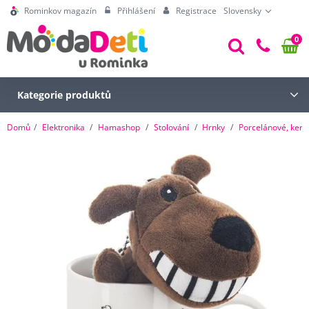
Rominkov magazín
Přihlášení
Registrace
Slovensky
0
Kategorie produktů
Domů
Elektronika
Hamashop
Stolování
Hrnky
Porcelánové, kera