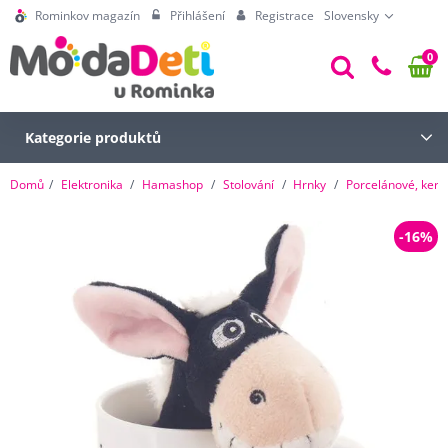
Rominkov magazín
Přihlášení
Registrace
Slovensky
0
Kategorie produktů
Domů
Elektronika
Hamashop
Stolování
Hrnky
Porcelánové, kera
-16%