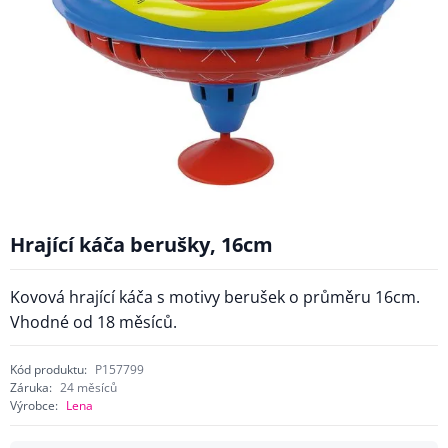
Hrající káča berušky, 16cm
Kovová hrající káča s motivy berušek o průměru 16cm.
Vhodné od 18 měsíců.
Kód produktu:
P157799
Záruka:
24 měsíců
Výrobce:
Lena