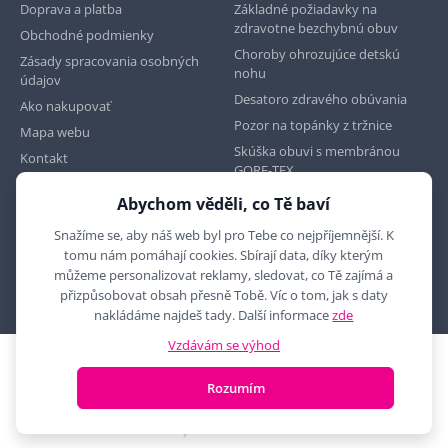
Doprava a platba
Základné požiadavky na
zdravotne bezchybnú obuv
Obchodné podmienky
Choroby ohrozujúce detskú
Zásady spracovania osobných
nohu
údajov
Desatoro zdravého obúvania
Ako nakupovať
Pozor na topánky z tržnice
Mapa webu
Skúška obuvi s membránou
Kontakt
GORE-TEX
Abychom věděli, co Tě baví
Najdete nás na
Snažíme se, aby náš web byl pro Tebe co nejpříjemnější. K
tomu nám pomáhají cookies. Sbírají data, díky kterým
můžeme personalizovat reklamy, sledovat, co Tě zajímá a
přizpůsobovat obsah přesně Tobě. Víc o tom, jak s daty
nakládáme najdeš tady. Další informace
zde
Vzdávám se výhod
2010 - 2026 © MYRON MAXX, s.r.o., všechna práva vyhrazena
Rozumím
E-shop vytvořila