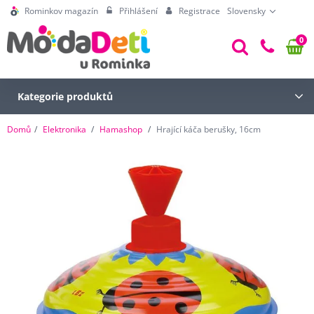
Rominkov magazín
Přihlášení
Registrace
Slovensky
0
Kategorie produktů
Domů
Elektronika
Hamashop
Hrající káča berušky, 16cm