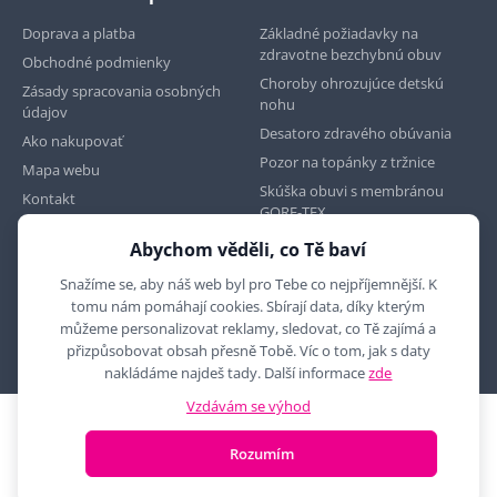
Doprava a platba
Základné požiadavky na
zdravotne bezchybnú obuv
Obchodné podmienky
Choroby ohrozujúce detskú
Zásady spracovania osobných
nohu
údajov
Desatoro zdravého obúvania
Ako nakupovať
Pozor na topánky z tržnice
Mapa webu
Skúška obuvi s membránou
Kontakt
GORE-TEX
Abychom věděli, co Tě baví
Najdete nás na
Snažíme se, aby náš web byl pro Tebe co nejpříjemnější. K
tomu nám pomáhají cookies. Sbírají data, díky kterým
můžeme personalizovat reklamy, sledovat, co Tě zajímá a
přizpůsobovat obsah přesně Tobě. Víc o tom, jak s daty
nakládáme najdeš tady. Další informace
zde
Vzdávám se výhod
2010 - 2026 © MYRON MAXX, s.r.o., všechna práva vyhrazena
Rozumím
E-shop vytvořila