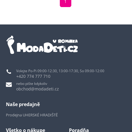
1
Volejte Po-Pi 09:00-12:30, 13:00-17:30, So 09:00-12:00
+420 774 777 710
nebo pište kdykoliv
obchod@modadeti.cz
Naše predajně
Prodejna UHERSKÉ HRADIŠTĚ
Všetko o nákupe
Poradňa