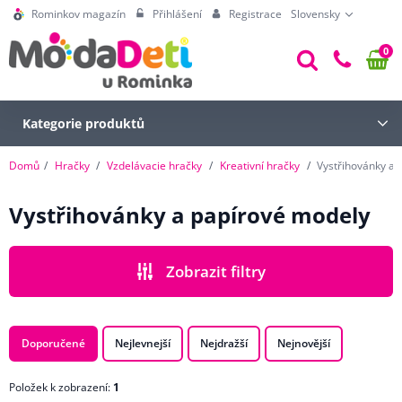
Rominkov magazín
Přihlášení
Registrace
Slovensky
0
Kategorie produktů
Domů
Hračky
Vzdelávacie hračky
Kreativní hračky
Vystřihovánky a 
Vystřihovánky a papírové modely
Zobrazit filtry
CENA
Doporučené
Nejlevnejší
Nejdražší
Nejnovější
Položek k zobrazení:
1
POHLAVÍ