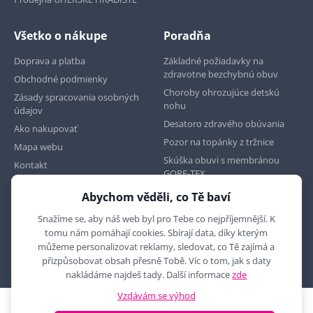
Všetko o nákupe
Poradňa
Doprava a platba
Základné požiadavky na
zdravotne bezchybnú obuv
Obchodné podmienky
Choroby ohrozujúce detskú
Zásady spracovania osobných
nohu
údajov
Desatoro zdravého obúvania
Ako nakupovať
Pozor na topánky z tržnice
Mapa webu
Skúška obuvi s membránou
Kontakt
GORE-TEX
Abychom věděli, co Tě baví
Najdete nás na
Snažíme se, aby náš web byl pro Tebe co nejpříjemnější. K
tomu nám pomáhají cookies. Sbírají data, díky kterým
můžeme personalizovat reklamy, sledovat, co Tě zajímá a
přizpůsobovat obsah přesně Tobě. Víc o tom, jak s daty
nakládáme najdeš tady. Další informace
zde
Vzdávám se výhod
2010 - 2026 © MYRON MAXX, s.r.o., všechna práva vyhrazena