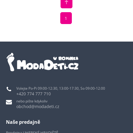
1
Volejte Po-Pi 09:00-12:30, 13:00-17:30, So 09:00-12:00
+420 774 777 710
nebo pište kdykoliv
obchod@modadeti.cz
Naše predajně
Prodejna UHERSKÉ HRADIŠTĚ