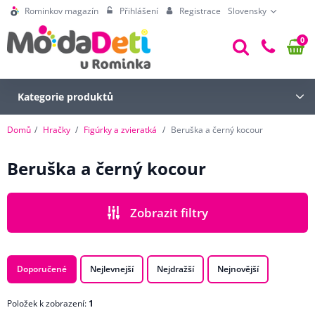
Rominkov magazín
Přihlášení
Registrace
Slovensky
0
Kategorie produktů
Domů
Hračky
Figúrky a zvieratká
Beruška a černý kocour
Beruška a černý kocour
Zobrazit filtry
CENA
Doporučené
Nejlevnejší
Nejdražší
Nejnovější
Položek k zobrazení:
1
POHLAVÍ