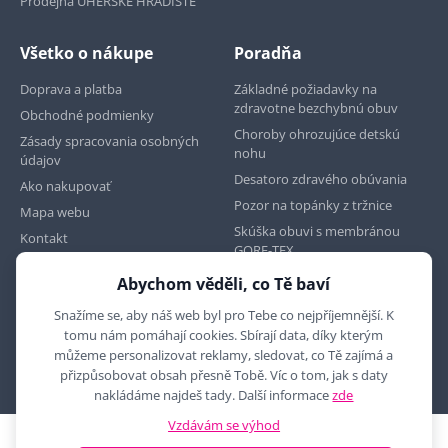
Prodejna UHERSKÉ HRADIŠTĚ
Všetko o nákupe
Poradňa
Doprava a platba
Základné požiadavky na
zdravotne bezchybnú obuv
Obchodné podmienky
Choroby ohrozujúce detskú
Zásady spracovania osobných
nohu
údajov
Desatoro zdravého obúvania
Ako nakupovať
Pozor na topánky z tržnice
Mapa webu
Skúška obuvi s membránou
Kontakt
GORE-TEX
Abychom věděli, co Tě baví
Najdete nás na
Snažíme se, aby náš web byl pro Tebe co nejpříjemnější. K
tomu nám pomáhají cookies. Sbírají data, díky kterým
můžeme personalizovat reklamy, sledovat, co Tě zajímá a
přizpůsobovat obsah přesně Tobě. Víc o tom, jak s daty
nakládáme najdeš tady. Další informace
zde
Vzdávám se výhod
2010 - 2026 © MYRON MAXX, s.r.o., všechna práva vyhrazena