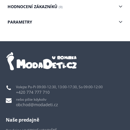
HODNOCENÍ ZÁKAZNÍKŮ
(0)
PARAMETRY
Volejte Po-Pi 09:00-12:30, 13:00-17:30, So 09:00-12:00
+420 774 777 710
nebo pište kdykoliv
obchod@modadeti.cz
Naše predajně