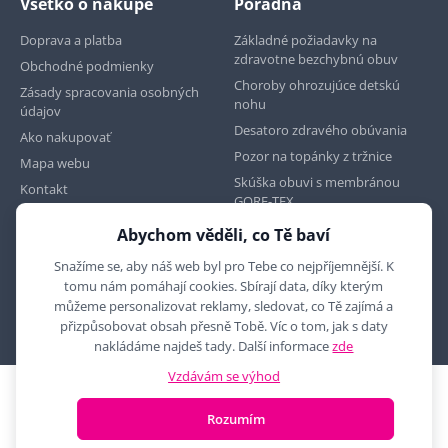
Všetko o nákupe
Poradňa
Doprava a platba
Základné požiadavky na
zdravotne bezchybnú obuv
Obchodné podmienky
Choroby ohrozujúce detskú
Zásady spracovania osobných
nohu
údajov
Desatoro zdravého obúvania
Ako nakupovať
Pozor na topánky z tržnice
Mapa webu
Skúška obuvi s membránou
Kontakt
GORE-TEX
Abychom věděli, co Tě baví
Najdete nás na
Snažíme se, aby náš web byl pro Tebe co nejpříjemnější. K
tomu nám pomáhají cookies. Sbírají data, díky kterým
můžeme personalizovat reklamy, sledovat, co Tě zajímá a
přizpůsobovat obsah přesně Tobě. Víc o tom, jak s daty
nakládáme najdeš tady. Další informace
zde
Vzdávám se výhod
2010 - 2026 © MYRON MAXX, s.r.o., všechna práva vyhrazena
Rozumím
E-shop vytvořila