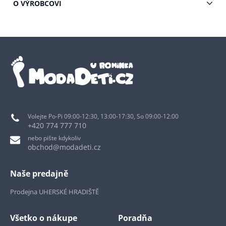
O VÝROBCOVI
Volejte Po-Pi 09:00-12:30, 13:00-17:30, So 09:00-12:00
+420 774 777 710
nebo pište kdykoliv
obchod@modadeti.cz
Naše predajně
Prodejna UHERSKÉ HRADIŠTĚ
Všetko o nákupe
Poradňa