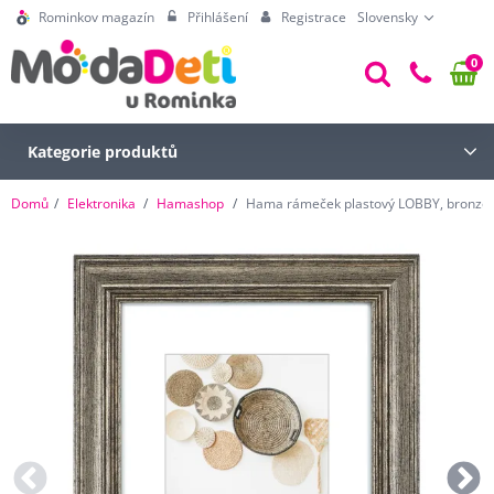
Rominkov magazín
Přihlášení
Registrace
Slovensky
0
Kategorie produktů
Domů
Elektronika
Hamashop
Hama rámeček plastový LOBBY, bronzov