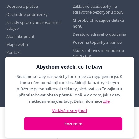
Doprava a platba
Základné požiadavky na
zdravotne bezchybnú obuv
Obchodné podmienky
Choroby ohrozujúce detskú
Zásady spracovania osobných
nohu
údajov
Desatoro zdravého obúvania
Ako nakupovať
Pozor na topánky z tržnice
Mapa webu
Skúška obuvi s membránou
Kontakt
GORE-TEX
Abychom věděli, co Tě baví
Najdete nás na
Snažíme se, aby náš web byl pro Tebe co nejpříjemnější. K
tomu nám pomáhají cookies. Sbírají data, díky kterým
můžeme personalizovat reklamy, sledovat, co Tě zajímá a
přizpůsobovat obsah přesně Tobě. Víc o tom, jak s daty
nakládáme najdeš tady. Další informace
zde
Vzdávám se výhod
2010 - 2026 © MYRON MAXX, s.r.o., všechna práva vyhrazena
Rozumím
E-shop vytvořila