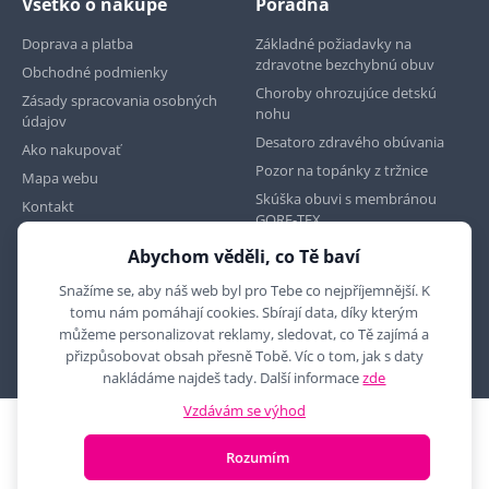
Všetko o nákupe
Poradňa
Doprava a platba
Základné požiadavky na
zdravotne bezchybnú obuv
Obchodné podmienky
Choroby ohrozujúce detskú
Zásady spracovania osobných
nohu
údajov
Desatoro zdravého obúvania
Ako nakupovať
Pozor na topánky z tržnice
Mapa webu
Skúška obuvi s membránou
Kontakt
GORE-TEX
Abychom věděli, co Tě baví
Najdete nás na
Snažíme se, aby náš web byl pro Tebe co nejpříjemnější. K
tomu nám pomáhají cookies. Sbírají data, díky kterým
můžeme personalizovat reklamy, sledovat, co Tě zajímá a
přizpůsobovat obsah přesně Tobě. Víc o tom, jak s daty
nakládáme najdeš tady. Další informace
zde
Vzdávám se výhod
2010 - 2026 © MYRON MAXX, s.r.o., všechna práva vyhrazena
Rozumím
E-shop vytvořila