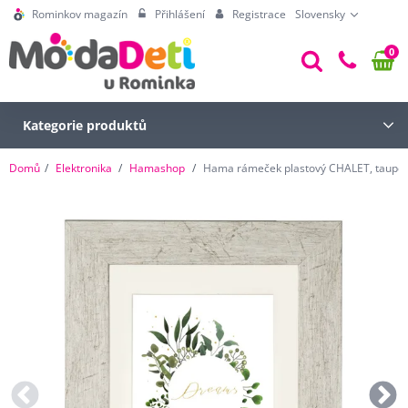
Rominkov magazín
Přihlášení
Registrace
Slovensky
0
Kategorie produktů
Domů
Elektronika
Hamashop
Hama rámeček plastový CHALET, taupe