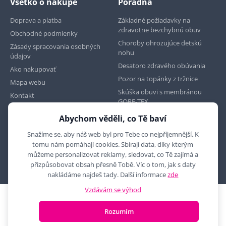
Všetko o nákupe
Poradňa
Doprava a platba
Základné požiadavky na
zdravotne bezchybnú obuv
Obchodné podmienky
Choroby ohrozujúce detskú
Zásady spracovania osobných
nohu
údajov
Desatoro zdravého obúvania
Ako nakupovať
Pozor na topánky z tržnice
Mapa webu
Skúška obuvi s membránou
Kontakt
GORE-TEX
Abychom věděli, co Tě baví
Najdete nás na
Snažíme se, aby náš web byl pro Tebe co nejpříjemnější. K
tomu nám pomáhají cookies. Sbírají data, díky kterým
můžeme personalizovat reklamy, sledovat, co Tě zajímá a
přizpůsobovat obsah přesně Tobě. Víc o tom, jak s daty
nakládáme najdeš tady. Další informace
zde
Vzdávám se výhod
2010 - 2026 © MYRON MAXX, s.r.o., všechna práva vyhrazena
Rozumím
E-shop vytvořila