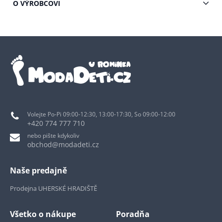
O VÝROBCOVI
Volejte Po-Pi 09:00-12:30, 13:00-17:30, So 09:00-12:00
+420 774 777 710
nebo pište kdykoliv
obchod@modadeti.cz
Naše predajně
Prodejna UHERSKÉ HRADIŠTĚ
Všetko o nákupe
Poradňa