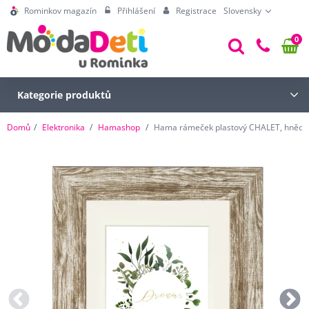
Rominkov magazín
Přihlášení
Registrace
Slovensky
0
Kategorie produktů
Domů
Elektronika
Hamashop
Hama rámeček plastový CHALET, hnědá