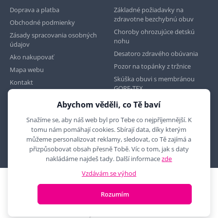
Doprava a platba
Základné požiadavky na
zdravotne bezchybnú obuv
Obchodné podmienky
Choroby ohrozujúce detskú
Zásady spracovania osobných
nohu
údajov
Desatoro zdravého obúvania
Ako nakupovať
Pozor na topánky z tržnice
Mapa webu
Skúška obuvi s membránou
Kontakt
GORE-TEX
Abychom věděli, co Tě baví
Najdete nás na
Snažíme se, aby náš web byl pro Tebe co nejpříjemnější. K
tomu nám pomáhají cookies. Sbírají data, díky kterým
můžeme personalizovat reklamy, sledovat, co Tě zajímá a
přizpůsobovat obsah přesně Tobě. Víc o tom, jak s daty
nakládáme najdeš tady. Další informace
zde
Vzdávám se výhod
2010 - 2026 © MYRON MAXX, s.r.o., všechna práva vyhrazena
Rozumím
E-shop vytvořila