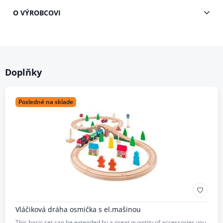
O VÝROBCOVI
Doplňky
Posledné na sklade
Vláčiková dráha osmička s el.mašinou
This basic set can be extended by a great quantity of accessories you