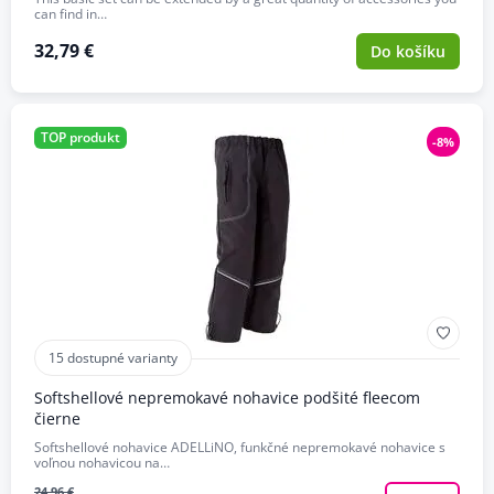
can find in…
32,79 €
Do košíku
TOP produkt
-8%
15 dostupné varianty
Softshellové nepremokavé nohavice podšité fleecom
čierne
Softshellové nohavice ADELLiNO, funkčné nepremokavé nohavice s
voľnou nohavicou na…
24,96 €