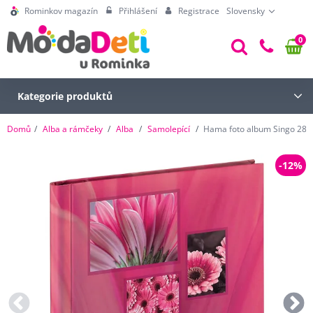
Rominkov magazín
Přihlášení
Registrace
Slovensky
0
Kategorie produktů
Domů
Alba a rámčeky
Alba
Samolepící
Hama foto album Singo 28x3
-12%