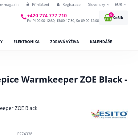
ov magazín
Přihlášení
Registrace
Slovensky
EUR
0
+420 774 777 710
Košík
Po-Pi 09:00-12:30, 13:00-17:30, So 09:00-12:00
KY
ELEKTRONIKA
ZDRAVÁ VÝŽIVA
KALENDÁŘE
epice Warmkeeper ZOE Black -
eeper ZOE Black
P274338