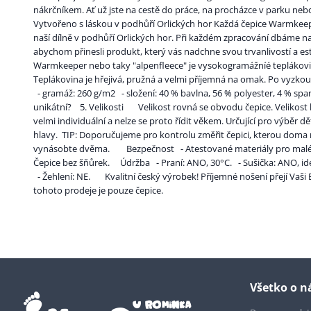
nákrčníkem. Ať už jste na cestě do práce, na procházce v parku ne
Vytvořeno s láskou v podhůří Orlických hor Každá čepice Warmkeep
naší dílně v podhůří Orlických hor. Při každém zpracování dbáme na n
abychom přinesli produkt, který vás nadchne svou trvanlivostí a es
Warmkeeper nebo taky "alpenfleece" je vysokogramážníé teplákovi
Teplákovina je hřejivá, pružná a velmi příjemná na omak. Po vyzkouše
- gramáž: 260 g/m2 - složení: 40 % bavlna, 56 % polyester, 4 % 
unikátní? 5. Velikosti Velikost rovná se obvodu čepice. Velikost 
velmi individuální a nelze se proto řídit věkem. Určující pro výběr d
hlavy. TIP: Doporučujeme pro kontrolu změřit čepici, kterou doma n
vynásobte dvěma. Bezpečnost - Atestované materiály pro malé 
Čepice bez šňůrek. Údržba - Praní: ANO, 30°C. - Sušička: ANO, id
- Žehlení: NE. Kvalitní český výrobek! Příjemné nošení přejí Vaši
tohoto prodeje je pouze čepice.
Všetko o 