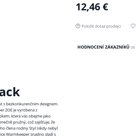
12,46 €
Položit dotaz prodejci
HODNOCENÍ ZÁKAZNÍKŮ
(0)
ack
st s bezkonkurenčním designem.
er ZOE je vyrobena z
pkem, která vás obejme jako
imečně pružný, což zajišťuje, že
ho člena rodiny Styl nikdy nebyl
ice Warmkeeper snadno sladí s