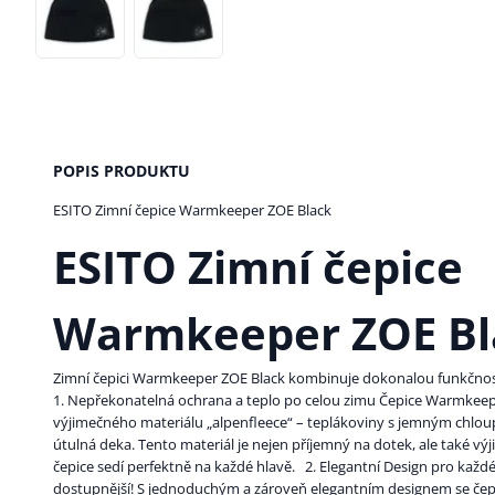
POPIS PRODUKTU
ESITO Zimní čepice Warmkeeper ZOE Black
ESITO Zimní čepice
Warmkeeper ZOE Bl
Zimní čepici Warmkeeper ZOE Black kombinuje dokonalou funkčno
1. Nepřekonatelná ochrana a teplo po celou zimu Čepice Warmkeep
výjimečného materiálu „alpenfleece“ – teplákoviny s jemným chlou
útulná deka. Tento materiál je nejen příjemný na dotek, ale také výj
čepice sedí perfektně na každé hlavě. 2. Elegantní Design pro každé
dostupnější! S jednoduchým a zároveň elegantním designem se čep