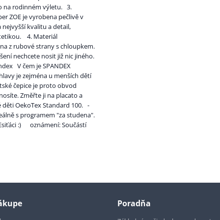
bo na rodinném výletu. 3.
er ZOE je vyrobena pečlivě v
ejvyšší kvalitu a detail,
tetikou. 4. Materiál
na z rubové strany s chloupkem.
ní nechcete nosit již nic jiného.
spandex V čem je SPANDEX
hlavy je zejména u menších dětí
ětské čepice je proto obvod
osíte. Změřte ji na placato a
děti OekoTex Standard 100. -
eálně s programem "za studena".
 Esiťáci :) oznámení: Součástí
nákupe
Poradňa