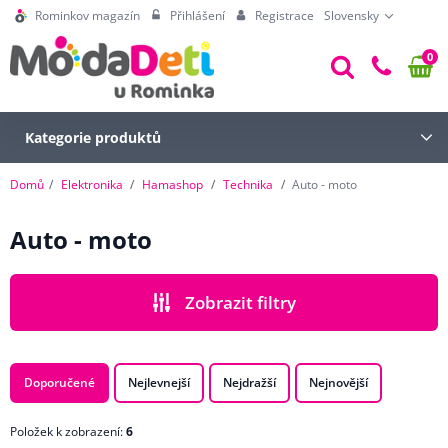
Rominkov magazín
Přihlášení
Registrace
Slovensky
0
Kategorie produktů
Domů
Elektronika
Hamashop
Technika
Auto - moto
Auto - moto
Zobrazit filtry
CENA
Doporučené
Nejlevnejší
Nejdražší
Nejnovější
Položek k zobrazení:
6
ZNAČKA