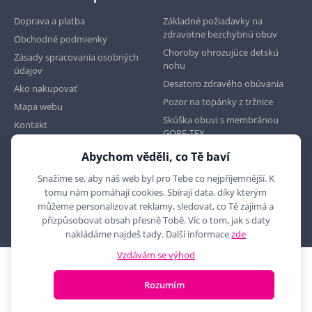
Doprava a platba
Základné požiadavky na
zdravotne bezchybnú obuv
Obchodné podmienky
Choroby ohrozujúce detskú
Zásady spracovania osobných
nohu
údajov
Desatoro zdravého obúvania
Ako nakupovať
Pozor na topánky z tržnice
Mapa webu
Skúška obuvi s membránou
Kontakt
GORE-TEX
Abychom věděli, co Tě baví
Najdete nás na
Snažíme se, aby náš web byl pro Tebe co nejpříjemnější. K
tomu nám pomáhají cookies. Sbírají data, díky kterým
můžeme personalizovat reklamy, sledovat, co Tě zajímá a
přizpůsobovat obsah přesně Tobě. Víc o tom, jak s daty
nakládáme najdeš tady. Další informace
zde
Vzdávám se výhod
2010 - 2026 © MYRON MAXX, s.r.o., všechna práva vyhrazena
Rozumím
E-shop vytvořila