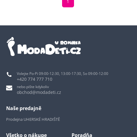
1
Volejte Po-Pi 09:00-12:30, 13:00-17:30, So 09:00-12:00
+420 774 777 710
nebo pište kdykoliv
obchod@modadeti.cz
Naše predajně
Prodejna UHERSKÉ HRADIŠTĚ
Všetko o nákupe
Poradňa