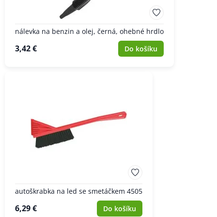
nálevka na benzin a olej, černá, ohebné hrdlo
3,42 €
Do košíku
autoškrabka na led se smetáčkem 4505
6,29 €
Do košíku