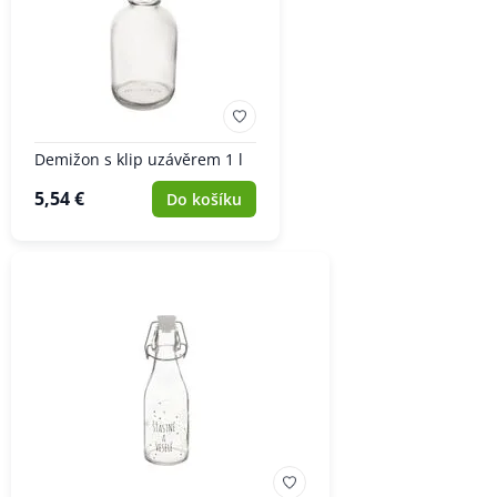
Demižon s klip uzávěrem 1 l
5,54 €
Do košíku