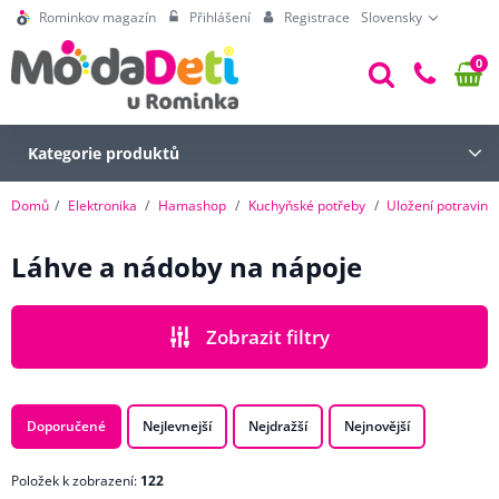
Rominkov magazín
Přihlášení
Registrace
Slovensky
0
Kategorie produktů
Domů
Elektronika
Hamashop
Kuchyňské potřeby
Uložení potravin
Láhve a nádoby na nápoje
Zobrazit filtry
CENA
Doporučené
Nejlevnejší
Nejdražší
Nejnovější
Položek k zobrazení:
122
ZNAČKA