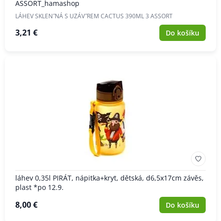
ASSORT_hamashop
LÁHEV SKLEN˝NÁ S UZÁV˝REM CACTUS 390ML 3 ASSORT
3,21 €
Do košíku
láhev 0,35l PIRÁT, nápitka+kryt, dětská, d6,5x17cm závěs,
plast *po 12.9.
8,00 €
Do košíku