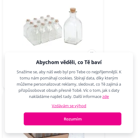
Abychom věděli, co Tě baví
láhev 0,25l hran.+kork.zátka,olej/ocet, sklo
Snažíme se, aby náš web byl pro Tebe co nejpříjemnější. K
2,75 €
Do košíku
tomu nám pomáhají cookies. Sbírají data, díky kterým
můžeme personalizovat reklamy, sledovat, co Tě zajímá a
přizpůsobovat obsah přesně Tobě. Víc o tom, jak s daty
nakládáme najdeš tady. Další informace
zde
Vzdávám se výhod
Rozumím