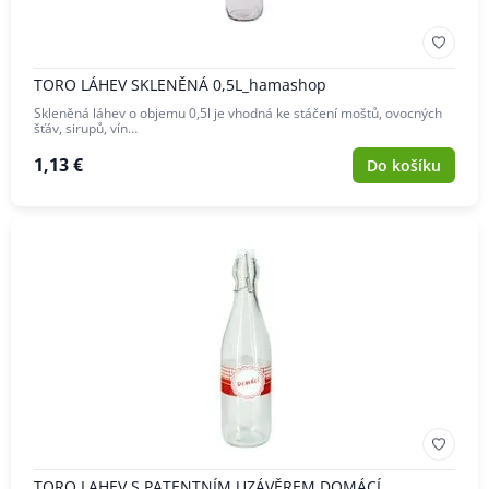
TORO LÁHEV SKLENĚNÁ 0,5L_hamashop
Skleněná láhev o objemu 0,5l je vhodná ke stáčení moštů, ovocných
šťáv, sirupů, vín…
1,13 €
Do košíku
TORO LAHEV S PATENTNÍM UZÁVĚREM DOMÁCÍ