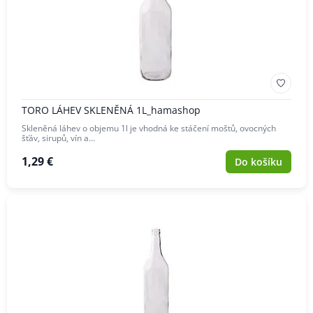
TORO LÁHEV SKLENĚNÁ 1L_hamashop
Skleněná láhev o objemu 1l je vhodná ke stáčení moštů, ovocných
šťáv, sirupů, vín a…
1,29 €
Do košíku