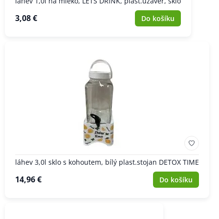
láhev 1,0l na mléko, LETS DRINK, plast.uzávěr, sklo
3,08 €
Do košíku
láhev 3,0l sklo s kohoutem, bílý plast.stojan DETOX TIME
14,96 €
Do košíku