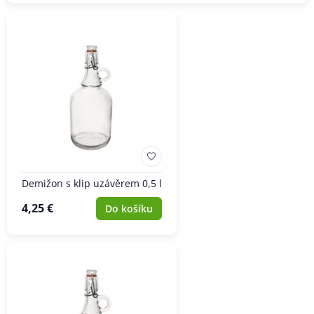
Demižon s klip uzávěrem 0,5 l
4,25 €
Do košíku