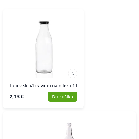
Láhev sklo/kov víčko na mléko 1 l
2,13 €
Do košíku