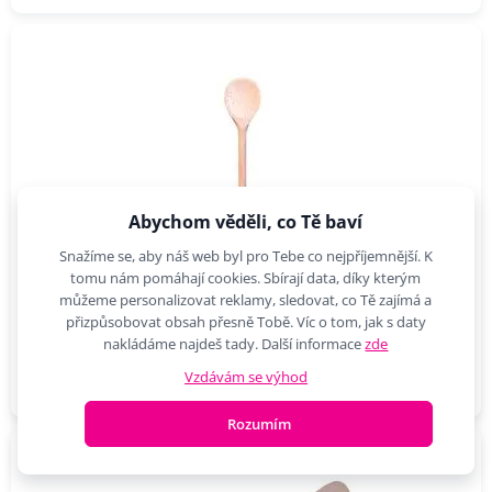
Abychom věděli, co Tě baví
Snažíme se, aby náš web byl pro Tebe co nejpříjemnější. K
tomu nám pomáhají cookies. Sbírají data, díky kterým
TORO vařečka kulatá 20 x 4 cm_hamashop
můžeme personalizovat reklamy, sledovat, co Tě zajímá a
přizpůsobovat obsah přesně Tobě. Víc o tom, jak s daty
Náčiní z přírodního bukového dřeva má v našich krajích velkou tradici.
Je naprosto…
nakládáme najdeš tady. Další informace
zde
1,21 €
Do košíku
Vzdávám se výhod
Rozumím