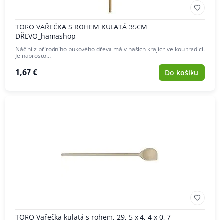
TORO VAŘEČKA S ROHEM KULATÁ 35CM
DŘEVO_hamashop
Náčiní z přírodního bukového dřeva má v našich krajích velkou tradici.
Je naprosto…
1,67 €
Do košíku
TORO Vařečka kulatá s rohem, 29, 5 x 4, 4 x 0, 7