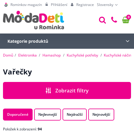
Rominkov magazín
Přihlášení
Registrace
Slovensky
0
Kategorie produktů
Domů
Elektronika
Hamashop
Kuchyňské potřeby
Kuchyňské náčiní
Vařečky
Zobrazit filtry
CENA
Doporučené
Nejlevnejší
Nejdražší
Nejnovější
Položek k zobrazení:
94
ZNAČKA