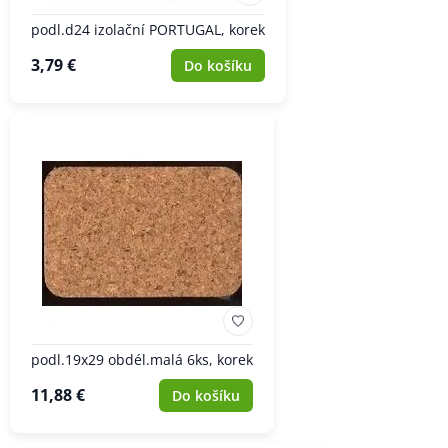
podl.d24 izolační PORTUGAL, korek
3,79 €
Do košíku
podl.19x29 obdél.malá 6ks, korek
11,88 €
Do košíku