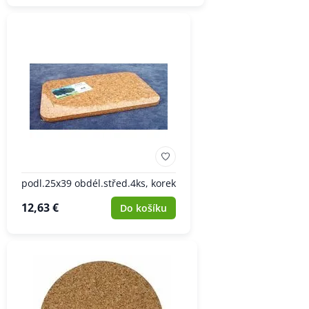
podl.25x39 obdél.střed.4ks, korek
12,63 €
Do košíku