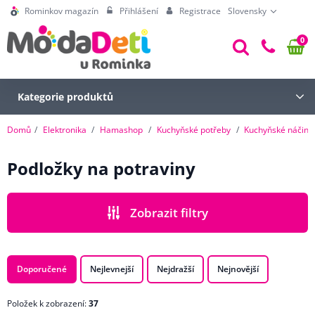
Rominkov magazín
Přihlášení
Registrace
Slovensky
0
Kategorie produktů
Domů
Elektronika
Hamashop
Kuchyňské potřeby
Kuchyňské náčiní
Podložky na potraviny
Zobrazit filtry
CENA
Doporučené
Nejlevnejší
Nejdražší
Nejnovější
Položek k zobrazení:
37
ZNAČKA