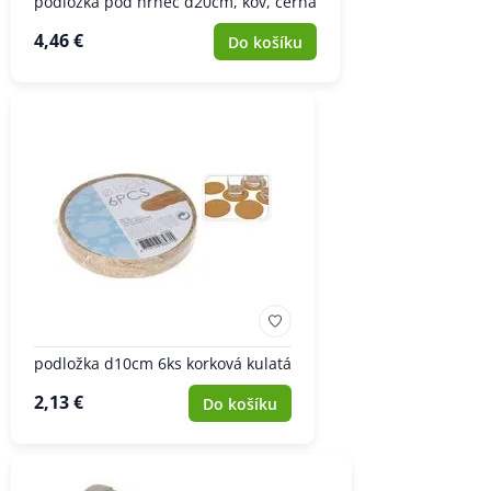
podložka pod hrnec d20cm, kov, černá
4,46 €
Do košíku
podložka d10cm 6ks korková kulatá
2,13 €
Do košíku