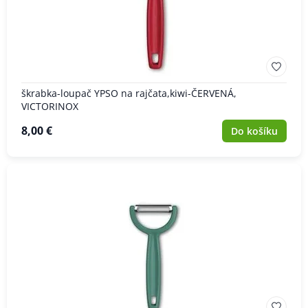
škrabka-loupač YPSO na rajčata,kiwi-ČERVENÁ,
VICTORINOX
8,00 €
Do košíku