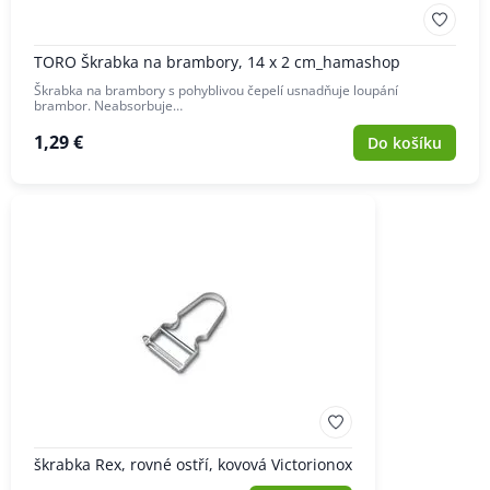
TORO Škrabka na brambory, 14 x 2 cm_hamashop
Škrabka na brambory s pohyblivou čepelí usnadňuje loupání
brambor. Neabsorbuje…
1,29 €
Do košíku
škrabka Rex, rovné ostří, kovová Victorionox