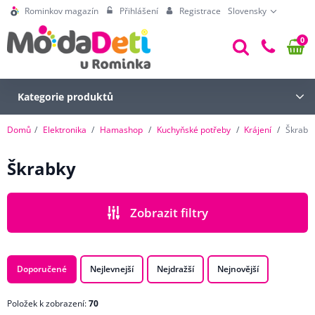
Rominkov magazín
Přihlášení
Registrace
Slovensky
0
Kategorie produktů
Domů
Elektronika
Hamashop
Kuchyňské potřeby
Krájení
Škrabk
Škrabky
Zobrazit filtry
CENA
Doporučené
Nejlevnejší
Nejdražší
Nejnovější
Položek k zobrazení:
70
ZNAČKA