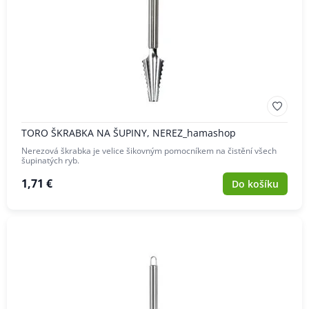
TORO ŠKRABKA NA ŠUPINY, NEREZ_hamashop
Nerezová škrabka je velice šikovným pomocníkem na čistění všech
šupinatých ryb.
1,71 €
Do košíku