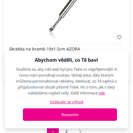
škrabka na bramb.19x1,5cm AZORA
Škrabka AZORA vyrobená z nerezavějící oceli je určena pro
Abychom věděli, co Tě baví
profesionální i domácí…
Snažíme se, aby náš web byl pro Tebe co nejpříjemnější. K
3,58 €
Do košíku
tomu nám pomáhají cookies. Sbírají data, díky kterým
můžeme personalizovat reklamy, sledovat, co Tě zajímá a
přizpůsobovat obsah přesně Tobě. Víc o tom, jak s daty
nakládáme najdeš tady. Další informace
zde
Vzdávám se výhod
40 dalších...
Rozumím
2
1