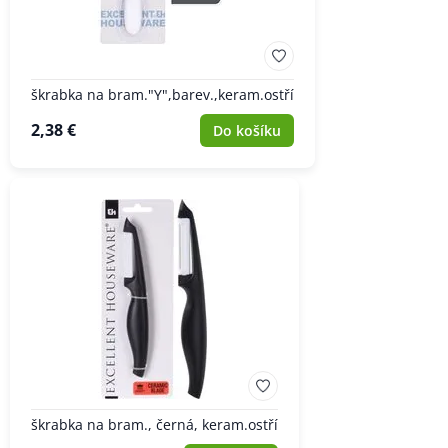
škrabka na bram."Y",barev.,keram.ostří
2,38 €
Do košíku
škrabka na bram., černá, keram.ostří