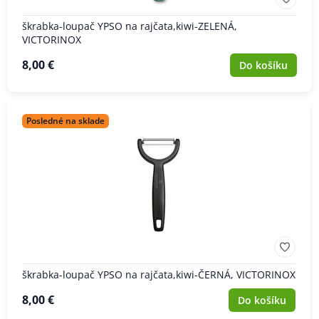
škrabka-loupač YPSO na rajčata,kiwi-ZELENÁ,
VICTORINOX
8,00 €
Do košíku
Posledné na sklade
škrabka-loupač YPSO na rajčata,kiwi-ČERNÁ, VICTORINOX
8,00 €
Do košíku