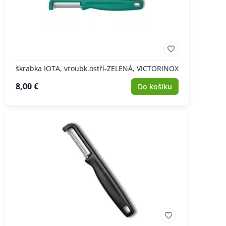
škrabka IOTA, vroubk.ostří-ZELENÁ, VICTORINOX
8,00 €
Do košíku