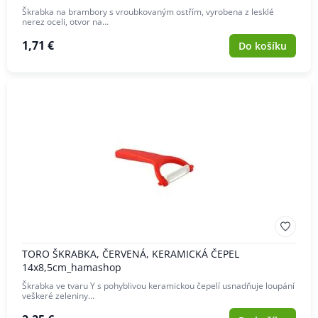
Škrabka na brambory s vroubkovaným ostřím, vyrobena z lesklé
nerez oceli, otvor na…
1,71 €
Do košíku
TORO ŠKRABKA, ČERVENÁ, KERAMICKÁ ČEPEL
14x8,5cm_hamashop
Škrabka ve tvaru Y s pohyblivou keramickou čepelí usnadňuje loupání
veškeré zeleniny…