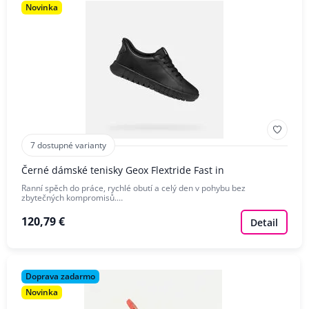
Novinka
7 dostupné varianty
Černé dámské tenisky Geox Flextride Fast in
Ranní spěch do práce, rychlé obutí a celý den v pohybu bez
zbytečných kompromisů.…
120,79 €
Detail
Doprava zadarmo
Novinka