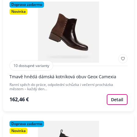
Doprava zadarmo
Novinka
10 dostupné varianty
Tmavě hnědá dámská kotníková obuv Geox Camexia
Ranní spěch do práce, odpolední schůzka i večerní procházka
městem – každý den…
162,46 €
Detail
Doprava zadarmo
Novinka