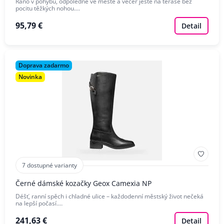
Ráno v pohybu, odpoledne ve městě a večer ještě na terase bez
pocitu těžkých nohou.…
95,79 €
Detail
Doprava zadarmo
Novinka
7 dostupné varianty
Černé dámské kozačky Geox Camexia NP
Déšť, ranní spěch i chladné ulice – každodenní městský život nečeká
na lepší počasí.…
241,63 €
Detail