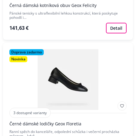
Černá dámská kotníková obuv Geox Felicity
Pánské tenisky s ultraflexibilní lehkou konstrukcí, která poskytuje
pohodlí i…
141,63 €
Detail
Doprava zadarmo
Novinka
3 dostupné varianty
Černé dámské lodičky Geox Floretia
Ranní spěch do kanceláře, odpolední schůzka i večerní procházka
městem – když…