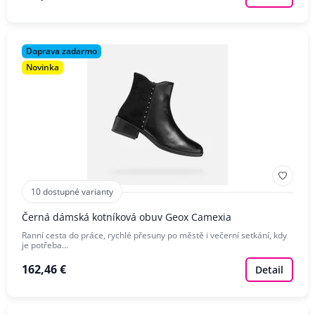
Doprava zadarmo
Novinka
10 dostupné varianty
Černá dámská kotníková obuv Geox Camexia
Ranní cesta do práce, rychlé přesuny po městě i večerní setkání, kdy
je potřeba…
162,46 €
Detail