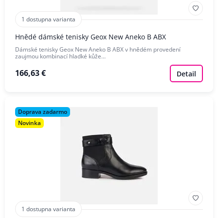
1 dostupna varianta
Hnědé dámské tenisky Geox New Aneko B ABX
Dámské tenisky Geox New Aneko B ABX v hnědém provedení
zaujmou kombinací hladké kůže…
166,63 €
Detail
Doprava zadarmo
Novinka
1 dostupna varianta