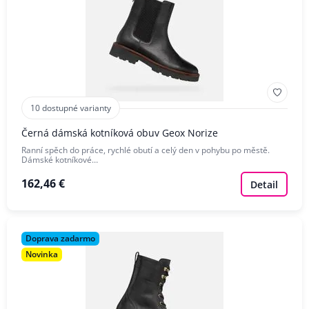
10 dostupné varianty
Černá dámská kotníková obuv Geox Norize
Ranní spěch do práce, rychlé obutí a celý den v pohybu po městě.
Dámské kotníkové…
162,46 €
Detail
Doprava zadarmo
Novinka