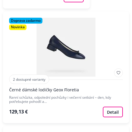
Doprava zadarmo
Novinka
2 dostupné varianty
Černé dámské lodičky Geox Floretia
Ranní schůzka, odpolední pochůzky i večerní setkání – den, kdy
potřebujete pohodlí a…
129,13 €
Detail