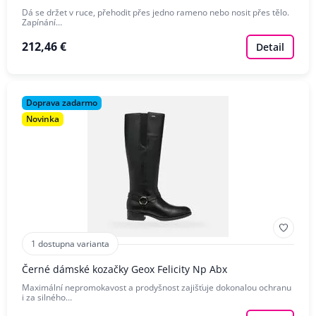
Dá se držet v ruce, přehodit přes jedno rameno nebo nosit přes tělo.
Zapínání…
212,46 €
Detail
Doprava zadarmo
Novinka
1 dostupna varianta
Černé dámské kozačky Geox Felicity Np Abx
Maximální nepromokavost a prodyšnost zajišťuje dokonalou ochranu
i za silného…