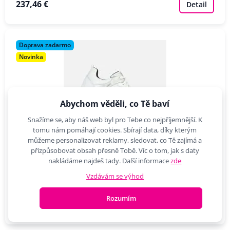
237,46 €
Detail
Doprava zadarmo
Novinka
Abychom věděli, co Tě baví
Snažíme se, aby náš web byl pro Tebe co nejpříjemnější. K
tomu nám pomáhají cookies. Sbírají data, díky kterým
můžeme personalizovat reklamy, sledovat, co Tě zajímá a
6 dostupné varianty
přizpůsobovat obsah přesně Tobě. Víc o tom, jak s daty
nakládáme najdeš tady. Další informace
zde
Bílé dámské tenisky Geox Spherica 4x4 B Abx
Vzdávám se výhod
Elegantní dámské tenisky Geox v bílém provedení s výrazným
metalickým detailem u…
Rozumím
170,79 €
Detail