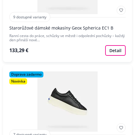
9 dostupné varianty
Starorůžové dámské mokasíny Geox Spherica EC1 B
Ranní cesta do práce, schůzky ve městě i odpolední pochůzky – každý
den přináší nové…
133,29 €
Detail
Doprava zadarmo
Novinka
7 dostupné varianty