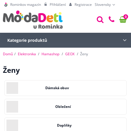
Rominkov magazín
Přihlášení
Registrace
Slovensky
0
Kategorie produktů
Domů
Elektronika
Hamashop
GEOX
Ženy
Ženy
Dámská obuv
Oblečení
Doplňky