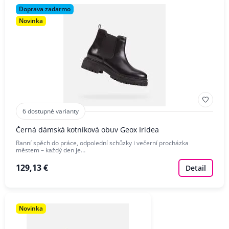
Doprava zadarmo
Novinka
6 dostupné varianty
Černá dámská kotníková obuv Geox Iridea
Ranní spěch do práce, odpolední schůzky i večerní procházka
městem – každý den je…
129,13 €
Detail
Novinka