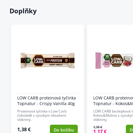
Doplňky
LOW CARB proteinová tyčinka
LOW CARB proteinov
Topnatur - Crispy Vanilla 40g
Topnatur - Kokos&M
Proteinová tyčinka v Low Carb
LOW CARB bezlepková t
čokoládě s vysokým obsahem
Kokos&Malina s vysok
vlákniny.
vlákniny.
1,38 €
1,38 €
Do košíku
D
1,17 €