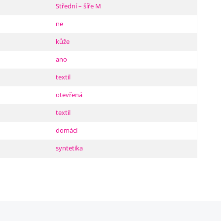
Střední – šíře M
ne
kůže
ano
textil
otevřená
textil
domácí
syntetika