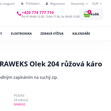
ov magazín
Přihlášení
Registrace
Slovensky
EUR
0
+420 774 777 710
Košík
Po-Pi 09:00-12:30, 13:00-17:30, So 09:00-12:00
KY
ELEKTRONIKA
ZDRAVÁ VÝŽIVA
KALENDÁŘE
RAWEKS Olek 204 růžová káro
dlným zapínáním na suchý zip.
P53043
24 měsíců
RAWEKS