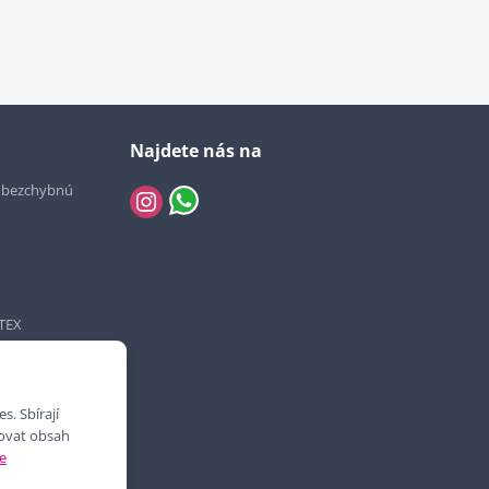
Najdete nás na
e bezchybnú
TEX
. Sbírají
bovat obsah
e