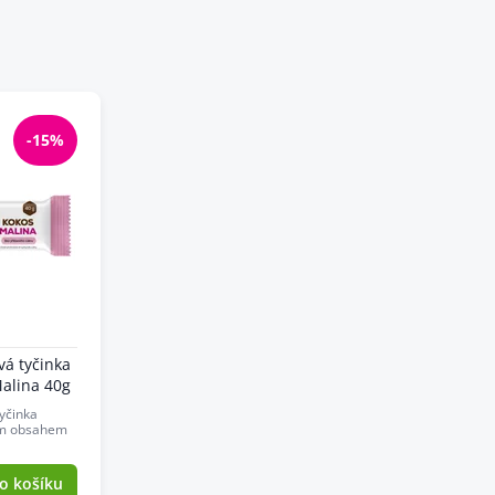
-15%
á tyčinka
alina 40g
yčinka
ým obsahem
o košíku