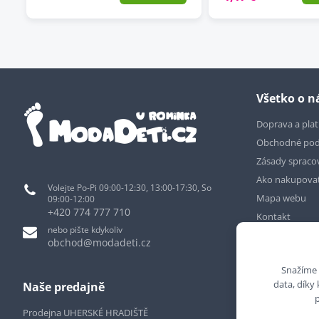
Všetko o 
Doprava a pla
Obchodné po
Zásady spraco
Ako nakupova
Volejte Po-Pi 09:00-12:30, 13:00-17:30, So
Mapa webu
09:00-12:00
+420 774 777 710
Kontakt
nebo pište kdykoliv
obchod@modadeti.cz
Snažíme 
data, díky
Naše predajně
Prodejna UHERSKÉ HRADIŠTĚ