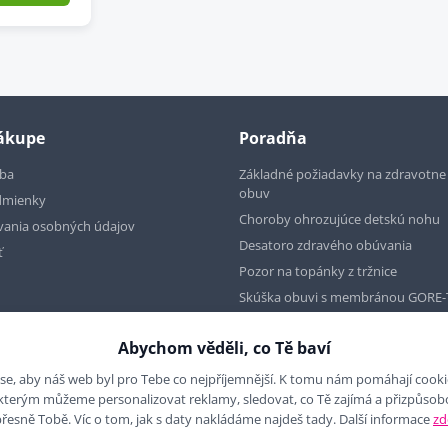
nákupe
Poradňa
tba
Základné požiadavky na zdravotn
obuv
dmienky
Choroby ohrozujúce detskú nohu
vania osobných údajov
Desatoro zdravého obúvania
ť
Pozor na topánky z tržnice
Skúška obuvi s membránou GORE-
Abychom věděli, co Tě baví
se, aby náš web byl pro Tebe co nejpříjemnější. K tomu nám pomáhají cookies
 kterým můžeme personalizovat reklamy, sledovat, co Tě zajímá a přizpůso
přesně Tobě. Víc o tom, jak s daty nakládáme najdeš tady. Další informace
zd