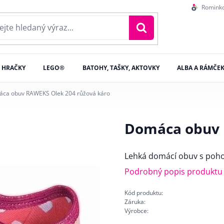
Romink
HRAČKY
LEGO®
BATOHY, TAŠKY, AKTOVKY
ALBA A RÁMČE
ca obuv RAWEKS Olek 204 růžová káro
Domáca obuv 
Lehká domácí obuv s poho
Podrobný popis produktu
Kód produktu:
Záruka:
Výrobce: