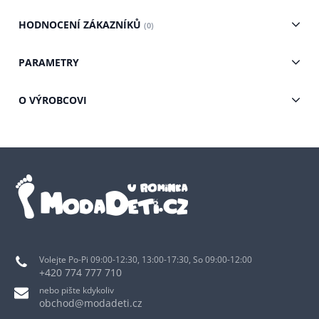
HODNOCENÍ ZÁKAZNÍKŮ
(0)
PARAMETRY
O VÝROBCOVI
Volejte Po-Pi 09:00-12:30, 13:00-17:30, So 09:00-12:00
+420 774 777 710
nebo pište kdykoliv
obchod@modadeti.cz