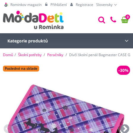
Rominkov magazín
Přihlášení
Registrace
Slovensky
0
Kategorie produktů
Domů
Školní potřeby
Peračníky
Dívčí školní penál Bagmaster CASE G
Posledné na sklade
-30%