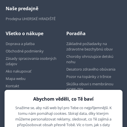
Naše predajně
Prodejna UHERSKÉ HRADIŠTĚ
Všetko o nákupe
Poradňa
Doprava a platba
Základné požiadavky na
zdravotne bezchybnú obuv
Obchodné podmienky
Choroby ohrozujúce detskú
Zásady spracovania osobných
nohu
údajov
Desatoro zdravého obúvania
Ako nakupovať
Pozor na topánky z tržnice
Mapa webu
Skúška obuvi s membránou
Kontakt
GORE-TEX
Abychom věděli, co Tě baví
Najdete nás na
Snažíme se, aby náš web byl pro Tebe co nejpříjemnější. K
tomu nám pomáhají cookies. Sbírají data, díky kterým
můžeme personalizovat reklamy, sledovat, co Tě zajímá a
přizpůsobovat obsah přesně Tobě. Víc o tom, jak s daty