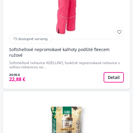
15 dostupné varianty
Softshellové nepromokavé kalhoty podšité fleecem
ružové
Softshellové nohavice ADELLiNO, funkčné nepremokavé nohavice s
voľnou nohavicou na…
24,96 €
Detail
22,88 €