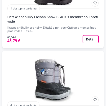
1 dostupna varianta
Dětské sněhulky Ciciban Snow BLACK s membránou proti
vodě
Krásné sněhulky pro holky! Dětské zimní boty Ciciban s membránou
proti vodě C-Tex a…
69,54 €
Detail
45,79 €
4 dostupné varianty