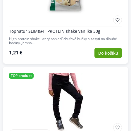
Topnatur SLIM&FIT PROTEIN shake vanilka 30g
High protein shake, který pohladí chuťové buňky a zasytí na dlouhé
hodiny. Jemná…
1,21 €
Do košíku
TOP produkt