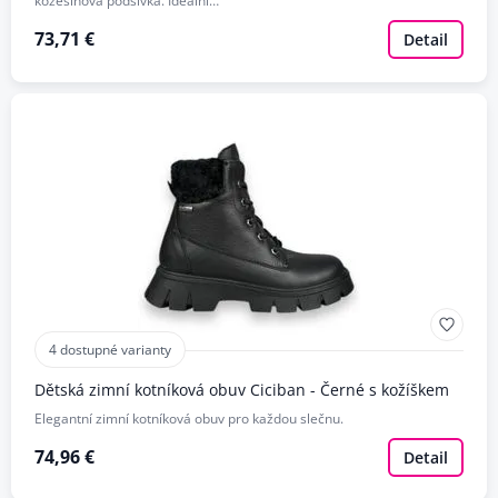
kožešinová podšívka. Ideální…
73,71 €
Detail
4 dostupné varianty
Dětská zimní kotníková obuv Ciciban - Černé s kožíškem
Elegantní zimní kotníková obuv pro každou slečnu.
74,96 €
Detail