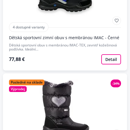
4 dostupné varianty
Dětská sportovní zimní obuv s membránou IMAC - Černé
Dětská sportovní obuv s membránou IMAC-TEX, zevnitř kožešinová
podšívka. Ideální…
77,88 €
Detail
Posledné na sklade
-34%
Výprodej