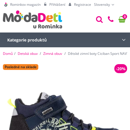
Rominkov magazín
Přihlášení
Registrace
Slovensky
0
Kategorie produktů
Domů
Detská obuv
Zimná obuv
Dětské zimní boty Ciciban Sport NAVY
Posledné na sklade
-20%