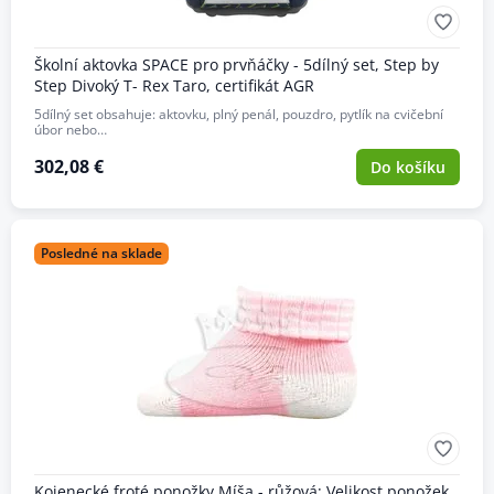
Školní aktovka SPACE pro prvňáčky - 5dílný set, Step by
Step Divoký T- Rex Taro, certifikát AGR
5dílný set obsahuje: aktovku, plný penál, pouzdro, pytlík na cvičební
úbor nebo…
302,08 €
Do košíku
Posledné na sklade
Kojenecké froté ponožky Míša - růžová; Velikost ponožek