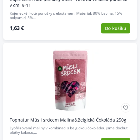
v cm: 9-11
Kojenecké froté ponožky s elastanem. Materiál: 80% bavlna, 15%
polyamid, 5%…
1,63 €
Do košíku
Topnatur Müsli srdcem Malina&Belgická Čokoláda 250g
Lyofilizované maliny v kombinaci s belgickou čokoládou jsme dochutili
plátky kokosu,…