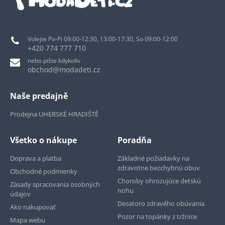
Volejte Po-Pi 09:00-12:30, 13:00-17:30, So 09:00-12:00
+420 774 777 710
nebo pište kdykoliv
obchod@modadeti.cz
Naše predajně
Prodejna UHERSKÉ HRADIŠTĚ
Všetko o nákupe
Poradňa
Doprava a platba
Základné požiadavky na
zdravotne bezchybnú obuv
Obchodné podmienky
Choroby ohrozujúce detskú
Zásady spracovania osobných
nohu
údajov
Desatoro zdravého obúvania
Ako nakupovať
Pozor na topánky z tržnice
Mapa webu