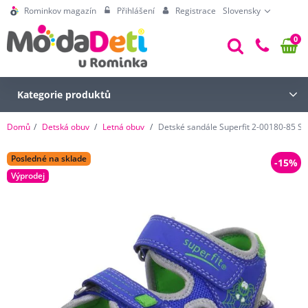
Rominkov magazín
Přihlášení
Registrace
Slovensky
0
Kategorie produktů
Domů
Detská obuv
Letná obuv
Detské sandále Superfit 2-00180-85 S
Posledné na sklade
-15%
Výprodej