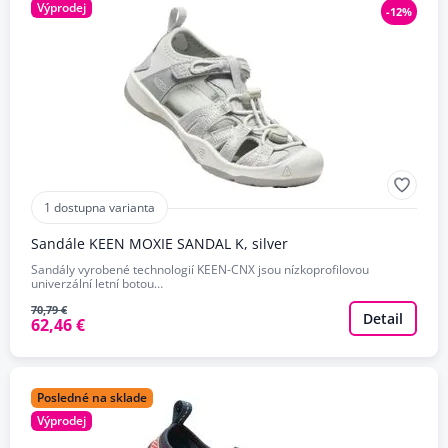
Výprodej
-12%
1 dostupna varianta
Sandále KEEN MOXIE SANDAL K, silver
Sandály vyrobené technologií KEEN-CNX jsou nízkoprofilovou
univerzální letní botou…
70,79 €
Detail
62,46 €
Posledné na sklade
Výprodej