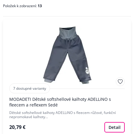
Položek k zobrazení:
13
BARVA
POHLAVÍ
VELIKOST OBLEČENÍ
ZNAČKA
7 dostupné varianty
MODADETI Dětské softshellové kalhoty ADELLiNO s
fleecem a reflexem šedé
Dětské softshellové kalhoty ADELLiNO s fleecem růžové, funkční
nepromokavé kalhoty…
20,79 €
Detail