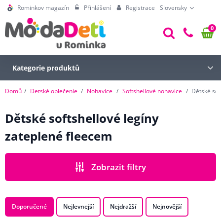
Rominkov magazín
Přihlášení
Registrace
Slovensky
0
Kategorie produktů
Domů
Detské oblečenie
Nohavice
Softshellové nohavice
Dětské sof
Dětské softshellové legíny
zateplené fleecem
Zobrazit filtry
CENA
Doporučené
Nejlevnejší
Nejdražší
Nejnovější