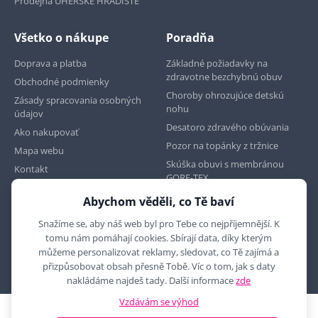
Prodejna UHERSKÉ HRADIŠTĚ
Všetko o nákupe
Poradňa
Doprava a platba
Základné požiadavky na
zdravotne bezchybnú obuv
Obchodné podmienky
Choroby ohrozujúce detskú
Zásady spracovania osobných
nohu
údajov
Desatoro zdravého obúvania
Ako nakupovať
Pozor na topánky z tržnice
Mapa webu
Skúška obuvi s membránou
Kontakt
GORE-TEX
Abychom věděli, co Tě baví
Najdete nás na
Snažíme se, aby náš web byl pro Tebe co nejpříjemnější. K
tomu nám pomáhají cookies. Sbírají data, díky kterým
můžeme personalizovat reklamy, sledovat, co Tě zajímá a
přizpůsobovat obsah přesně Tobě. Víc o tom, jak s daty
nakládáme najdeš tady. Další informace
zde
Vzdávám se výhod
2010 - 2026 © MYRON MAXX, s.r.o., všechna práva vyhrazena