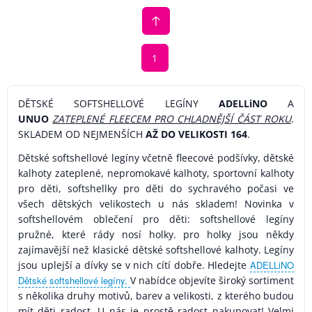
1
DĚTSKÉ SOFTSHELLOVÉ LEGÍNY
ADELLiNO
A
UNUO
ZATEPLENÉ FLEECEM PRO CHLADNĚJŠÍ ČÁST ROKU
.
SKLADEM OD NEJMENŠÍCH
AŽ DO VELIKOSTI 164
.
Dětské softshellové legíny včetně fleecové podšívky, dětské
kalhoty zateplené, nepromokavé kalhoty, sportovní kalhoty
pro děti, softshellky pro děti do sychravého počasi ve
všech dětských velikostech u nás skladem! Novinka v
softshellovém oblečení pro děti: softshellové legíny
pružné, které rády nosí holky. pro holky jsou někdy
zajímavější než klasické dětské softshellové kalhoty. Legíny
jsou uplejší a dívky se v nich cítí dobře. Hledejte
ADELLiNO
Dětské softshellové legíny.
V nabídce objevíte široký sortiment
s několika druhy motivů, barev a velikosti, z kterého budou
mít děti radost. U nás je prostě radost nakupovat! Velmi