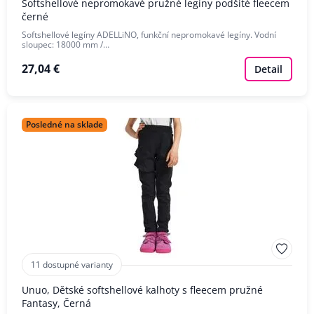
Softshellové nepromokavé pružné legíny podšité fleecem
černé
Softshellové legíny ADELLiNO, funkční nepromokavé legíny. Vodní
sloupec: 18000 mm /…
27,04 €
Detail
Posledné na sklade
11 dostupné varianty
Unuo, Dětské softshellové kalhoty s fleecem pružné
Fantasy, Černá