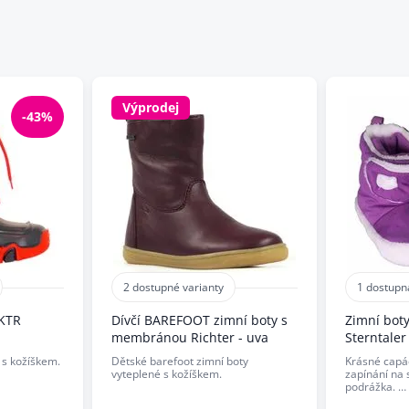
Výprodej
-43%
2 dostupné varianty
1 dostupn
 KTR
Dívčí BAREFOOT zimní boty s
Zimní bot
membránou Richter - uva
Sterntaler
 s kožíškem.
Dětské barefoot zimní boty
Krásné capá
vyteplené s kožíškem.
zapínání na 
podrážka. …