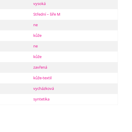
vysoká
Střední – šíře M
ne
kůže
ne
kůže
zavřená
kůže-textil
vycházková
syntetika