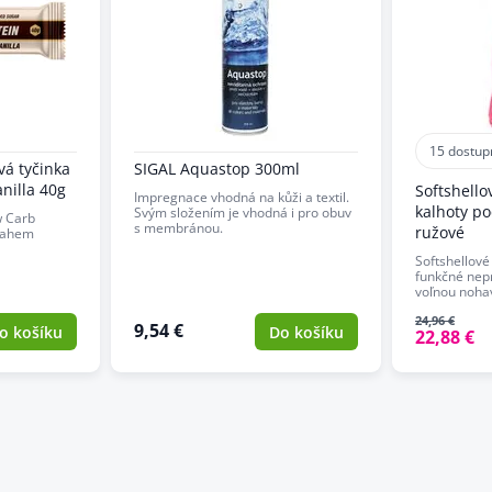
15 dostup
á tyčinka
SIGAL Aquastop 300ml
nilla 40g
Softshell
Impregnace vhodná na kůži a textil.
kalhoty po
Svým složením je vhodná i pro obuv
w Carb
s membránou.
ružové
sahem
Softshellov
funkčné nep
voľnou noha
24,96 €
9,54 €
o košíku
Do košíku
22,88 €