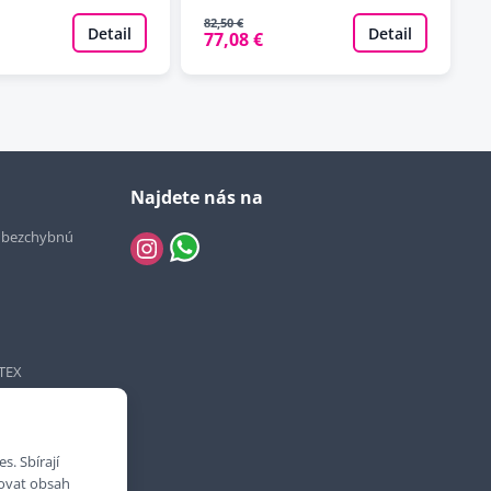
82,50 €
Detail
Detail
77,08 €
Najdete nás na
e bezchybnú
TEX
. Sbírají
bovat obsah