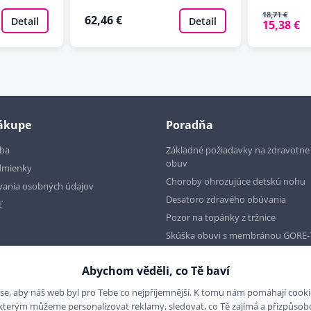
18,71 €
62,46 €
Detail
Detail
15,38 €
nákupe
Poradňa
tba
Základné požiadavky na zdravotn
obuv
dmienky
Choroby ohrozujúce detskú nohu
vania osobných údajov
Desatoro zdravého obúvania
ť
Pozor na topánky z tržnice
Skúška obuvi s membránou GORE-
Abychom věděli, co Tě baví
se, aby náš web byl pro Tebe co nejpříjemnější. K tomu nám pomáhají cookies
 kterým můžeme personalizovat reklamy, sledovat, co Tě zajímá a přizpůso