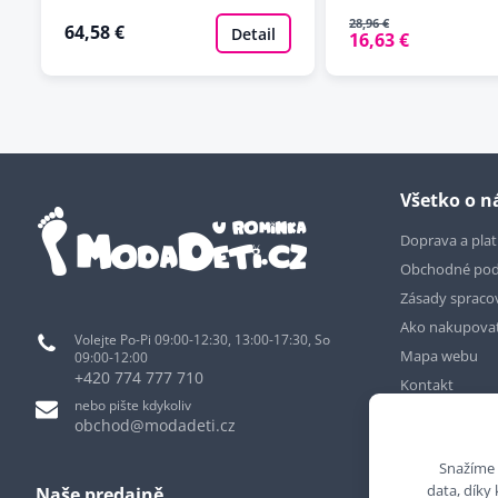
28,96 €
64,58 €
Detail
16,63 €
Všetko o 
Doprava a pla
Obchodné po
Zásady spraco
Ako nakupova
Volejte Po-Pi 09:00-12:30, 13:00-17:30, So
Mapa webu
09:00-12:00
+420 774 777 710
Kontakt
nebo pište kdykoliv
obchod@modadeti.cz
Snažíme 
data, díky
Naše predajně