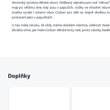
Slovinský výrobce dětské obuvi. Oblíbený zejména pro své "větrac
mají po většinu dne, kdy jsou v papučích, nožky ve vhodné obuvi 
značka vyrábí i ostatní obuv Ciciban pro děti se stejně skvělou 
postavení jako v papučkách.
U nás máte záruku, že vždy máme skladem všechny velikosti. Naskla
Zkrátka víme, jak máte Ciciban dětské boty rádi, proto zásoby bedl
Doplňky