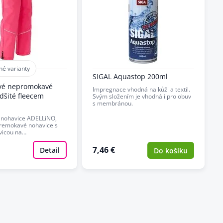
né varianty
SIGAL Aquastop 200ml
ové nepromokavé
Impregnace vhodná na kůži a textil.
dšité fleecem
Svým složením je vhodná i pro obuv
s membránou.
é nohavice ADELLiNO,
remokavé nohavice s
vicou na…
7,46 €
Detail
Do košíku