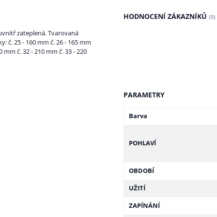
HODNOCENÍ ZÁKAZNÍKŮ
(0)
uvnitř zateplená. Tvarovaná
ky: č. 25 - 160 mm č. 26 - 165 mm
00 mm č. 32 - 210 mm č. 33 - 220
PARAMETRY
Barva
POHLAVÍ
OBDOBÍ
UŽITÍ
ZAPÍNÁNÍ