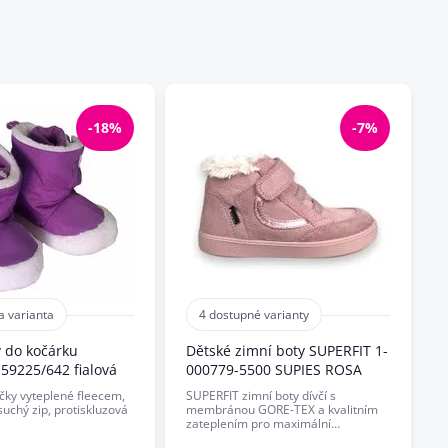
-18%
-7%
a varianta
4 dostupné varianty
y do kočárku
Dětské zimní boty SUPERFIT 1-
 59225/642 fialová
000779-5500 SUPIES ROSA
čky vyteplené fleecem,
SUPERFIT zimní boty dívčí s
suchý zip, protiskluzová
membránou GORE-TEX a kvalitním
zateplením pro maximální…