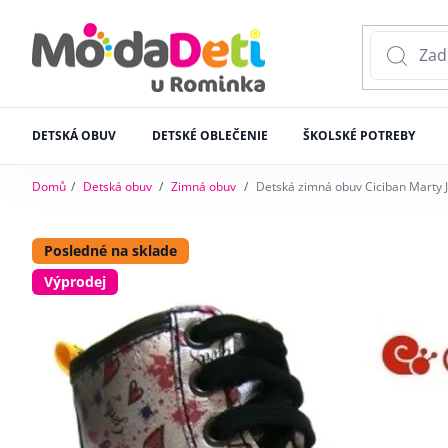
DETSKÁ OBUV
DETSKÉ OBLEČENIE
ŠKOLSKÉ POTREBY
Domů
Detská obuv
Zimná obuv
Detská zimná obuv Ciciban Marty
Posledné na sklade
Výprodej