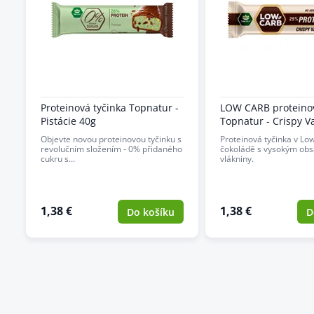
Proteinová tyčinka Topnatur -
LOW CARB proteinov
Pistácie 40g
Topnatur - Crispy Va
Objevte novou proteinovou tyčinku s
Proteinová tyčinka v Lo
revolučním složením - 0% přidaného
čokoládě s vysokým ob
cukru s…
vlákniny.
1,38 €
1,38 €
Do košíku
D