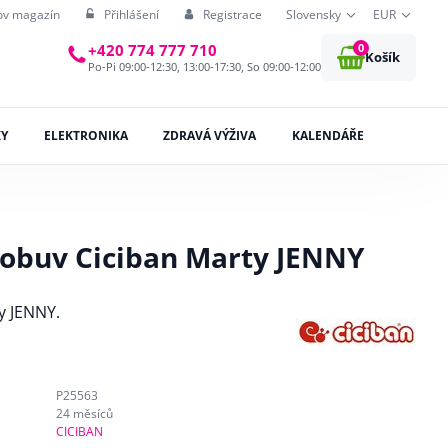
ov magazín
Přihlášení
Registrace
Slovensky
EUR
0
+420 774 777 710
Košík
Po-Pi 09:00-12:30, 13:00-17:30, So 09:00-12:00
KY
ELEKTRONIKA
ZDRAVÁ VÝŽIVA
KALENDÁŘE
obuv Ciciban Marty JENNY
y JENNY.
P25563
24 měsíců
CICIBAN