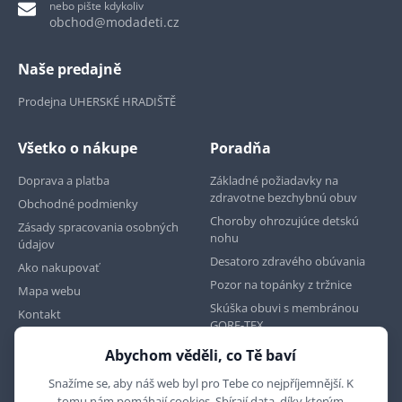
nebo pište kdykoliv
obchod@modadeti.cz
Naše predajně
Prodejna UHERSKÉ HRADIŠTĚ
Všetko o nákupe
Poradňa
Doprava a platba
Základné požiadavky na
zdravotne bezchybnú obuv
Obchodné podmienky
Choroby ohrozujúce detskú
Zásady spracovania osobných
nohu
údajov
Desatoro zdravého obúvania
Ako nakupovať
Pozor na topánky z tržnice
Mapa webu
Skúška obuvi s membránou
Kontakt
GORE-TEX
Abychom věděli, co Tě baví
Najdete nás na
Snažíme se, aby náš web byl pro Tebe co nejpříjemnější. K
tomu nám pomáhají cookies. Sbírají data, díky kterým