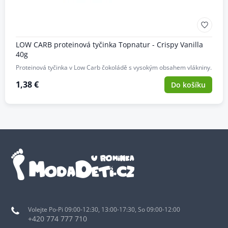
LOW CARB proteinová tyčinka Topnatur - Crispy Vanilla
40g
Proteinová tyčinka v Low Carb čokoládě s vysokým obsahem vlákniny.
1,38 €
Do košíku
Volejte Po-Pi 09:00-12:30, 13:00-17:30, So 09:00-12:00
+420 774 777 710