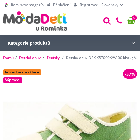
Rominkov magazín
Přihlášení
Registrace
Slovensky
0
Kategorie produktů
Domů
Detská obuv
Tenisky
Detská obuv DPK K57009/2W-00 khaki; Veli
Posledné na sklade
-37%
Výprodej