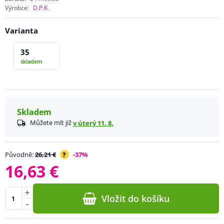
Výrobce:
D.P.K.
Varianta
35
skladem
Skladem
Můžete mít již
v úterý 11. 8.
Původně:
26,21 €
?
-37%
16,63 €
+
Vložit do košíku
-