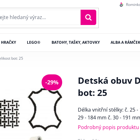
Romink
HRAČKY
LEGO®
BATOHY, TAŠKY, AKTOVKY
ALBA A RÁMČE
ikost bot: 25
Detská obuv D
-29%
bot: 25
Délka vnitřní stélky: č. 25
29 - 184 mm č. 30 - 191 m
Podrobný popis produktu