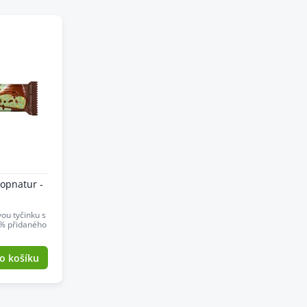
Topnatur -
ou tyčinku s
0% přidaného
o košíku