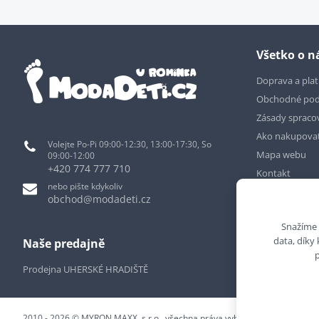
Všetko o 
Doprava a pla
Obchodné po
Zásady spraco
Ako nakupova
Volejte Po-Pi 09:00-12:30, 13:00-17:30, So
Mapa webu
09:00-12:00
+420 774 777 710
Kontakt
nebo pište kdykoliv
obchod@modadeti.cz
Snažíme 
data, díky
Naše predajně
Prodejna UHERSKÉ HRADIŠTĚ
2010 - 2026 © MYRON MAXX, s.r.o., všechna práva vyhrazena