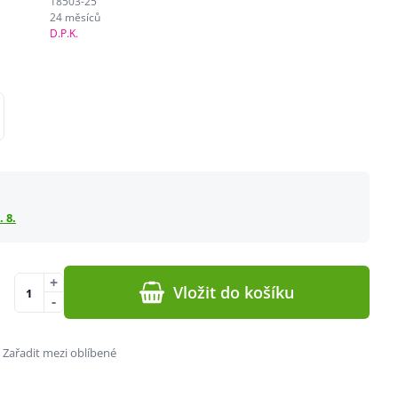
18503-25
24 měsíců
D.P.K.
. 8.
+
Vložit do košíku
-
Zařadit mezi oblíbené