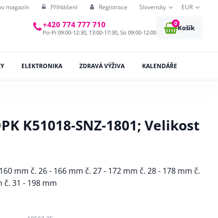
ov magazín
Přihlášení
Registrace
Slovensky
EUR
0
+420 774 777 710
Košík
Po-Pi 09:00-12:30, 13:00-17:30, So 09:00-12:00
KY
ELEKTRONIKA
ZDRAVÁ VÝŽIVA
KALENDÁŘE
PK K51018-SNZ-1801; Velikost
 - 160 mm č. 26 - 166 mm č. 27 - 172 mm č. 28 - 178 mm č.
m č. 31 - 198 mm