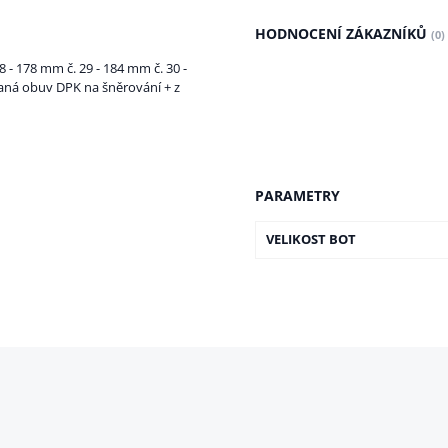
HODNOCENÍ ZÁKAZNÍKŮ
(0)
28 - 178 mm č. 29 - 184 mm č. 30 -
aná obuv DPK na šněrování + z
PARAMETRY
VELIKOST BOT