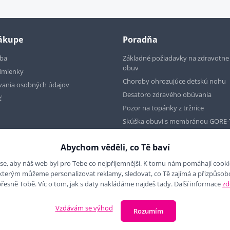
nákupe
Poradňa
tba
Základné požiadavky na zdravotn
obuv
dmienky
Choroby ohrozujúce detskú nohu
vania osobných údajov
Desatoro zdravého obúvania
ť
Pozor na topánky z tržnice
Skúška obuvi s membránou GORE-
Abychom věděli, co Tě baví
se, aby náš web byl pro Tebe co nejpříjemnější. K tomu nám pomáhají cookies
 kterým můžeme personalizovat reklamy, sledovat, co Tě zajímá a přizpůso
přesně Tobě. Víc o tom, jak s daty nakládáme najdeš tady. Další informace
zd
Vzdávám se výhod
Rozumím