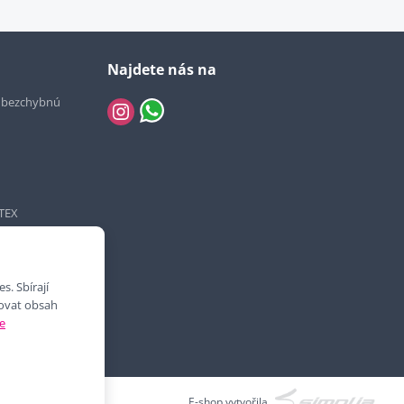
Najdete nás na
e bezchybnú
TEX
. Sbírají
bovat obsah
e
E-shop vytvořila