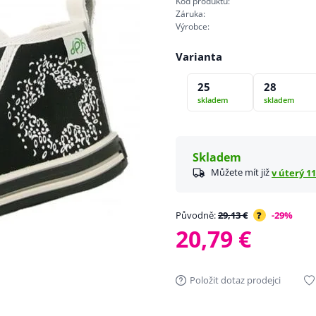
Kód produktu:
Záruka:
Výrobce:
Varianta
25
28
skladem
skladem
Skladem
Můžete mít již
v úterý 11
Původně:
29,13 €
?
-29%
20,79 €
Položit dotaz prodejci