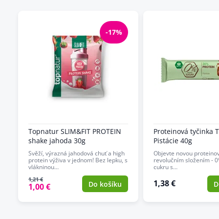
-17%
Topnatur SLIM&FIT PROTEIN
Proteinová tyčinka 
shake jahoda 30g
Pistácie 40g
Svěží, výrazná jahodová chuť a high
Objevte novou proteinov
protein výživa v jednom! Bez lepku, s
revolučním složením - 
vlákninou…
cukru s…
1,21 €
1,38 €
Do košíku
D
1,00 €