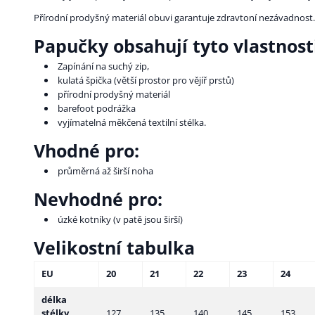
Přírodní prodyšný materiál obuvi garantuje zdravtoní nezávadnost
Papučky obsahují tyto vlastnost
Zapínání na suchý zip,
kulatá špička (větší prostor pro vějíř prstů)
přírodní prodyšný materiál
barefoot podrážka
vyjímatelná měkčená textilní stélka.
Vhodné pro:
průměrná až širší noha
Nevhodné pro:
úzké kotníky (v patě jsou širší)
Velikostní tabulka
EU
20
21
22
23
24
délka
stélky
127
135
140
145
153