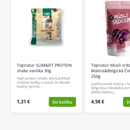
Topnatur SLIM&FIT PROTEIN
Topnatur Müsli sr
shake vanilka 30g
Malina&Belgická Čo
250g
High protein shake, který pohladí
chuťové buňky a zasytí na dlouhé
Lyofilizované maliny v 
hodiny. Jemná…
belgickou čokoládou jsm
plátky kokosu,…
1,21 €
4,58 €
Do košíku
D