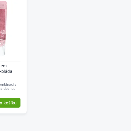
dcem
koláda
kombinaci s
e dochutili
o košíku