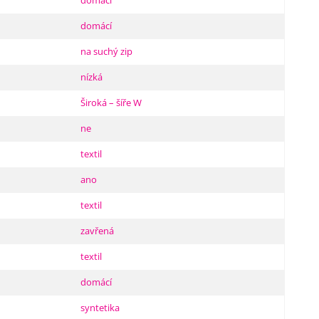
domácí
domácí
na suchý zip
nízká
Široká – šíře W
ne
textil
ano
textil
zavřená
textil
domácí
syntetika