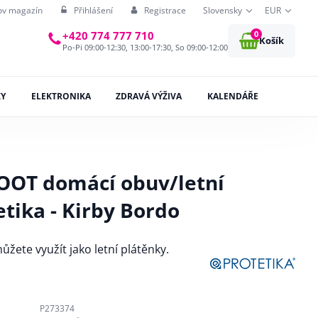
ov magazín
Přihlášení
Registrace
Slovensky
EUR
0
+420 774 777 710
Košík
Po-Pi 09:00-12:30, 13:00-17:30, So 09:00-12:00
KY
ELEKTRONIKA
ZDRAVÁ VÝŽIVA
KALENDÁŘE
OOT domácí obuv/letní
tika - Kirby Bordo
žete využít jako letní plátěnky.
P273374