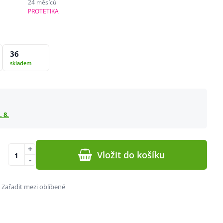
24 měsíců
PROTETIKA
36
skladem
. 8.
+
Vložit do košíku
-
Zařadit mezi oblíbené