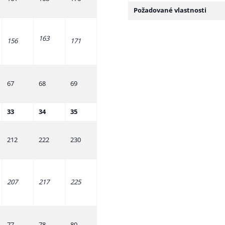
Požadované vlastnosti
163
156
171
67
68
69
33
34
35
212
222
230
207
217
225
77
78
80