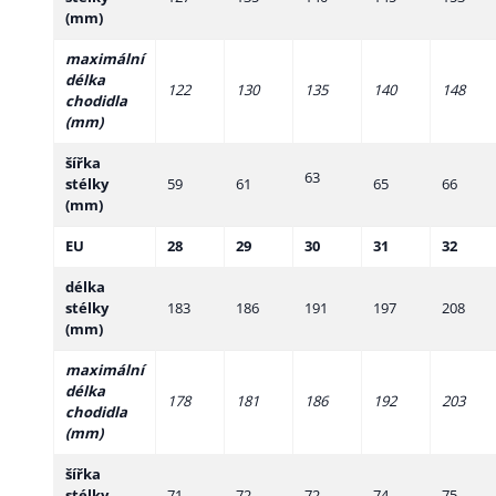
(mm)
maximální
délka
122
130
135
140
148
chodidla
(mm)
šířka
63
stélky
59
61
65
66
(mm)
EU
28
29
30
31
32
délka
stélky
183
186
191
197
208
(mm)
maximální
délka
178
181
186
192
203
chodidla
(mm)
šířka
stélky
71
72
72
74
75