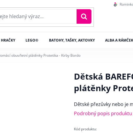
Romink
HRAČKY
LEGO®
BATOHY, TAŠKY, AKTOVKY
ALBA A RÁMČE
ácí obuv/letní plátěnky Protetika - Kirby Bordo
Dětská BAREF
plátěnky Prote
Dětské přezůvky nebo je mů
Podrobný popis produktu
Kód produktu: