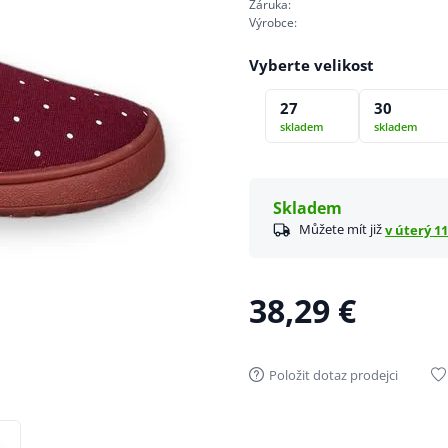
Záruka:
Výrobce:
Vyberte velikost
27
30
skladem
skladem
Skladem
Můžete mít již
v úterý 11
38,29 €
Položit dotaz prodejci