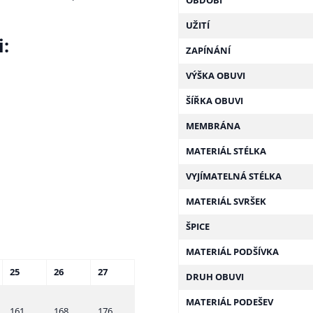
OBDOBÍ
.
UŽITÍ
i:
ZAPÍNÁNÍ
VÝŠKA OBUVI
ŠÍŘKA OBUVI
MEMBRÁNA
MATERIÁL STÉLKA
VYJÍMATELNÁ STÉLKA
MATERIÁL SVRŠEK
ŠPICE
MATERIÁL PODŠÍVKA
25
26
27
DRUH OBUVI
MATERIÁL PODEŠEV
161
168
176