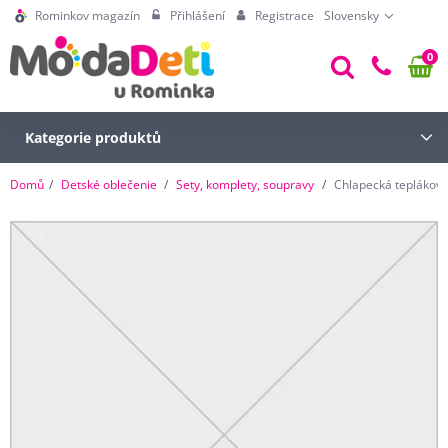
Rominkov magazín
Přihlášení
Registrace
Slovensky
0
Kategorie produktů
Domů
Detské oblečenie
Sety, komplety, soupravy
Chlapecká tepláková