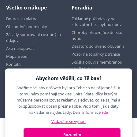
Všetko o nákupe
Poradňa
Doprava a platba
Základné požiadavky na
zdravotne bezchybnú obuv
Obchodné podmienky
Choroby ohrozujúce detskú
Zásady spracovania osobných
nohu
údajov
Desatoro zdravého obúvania
Ako nakupovať
Pozor na topánky z tržnice
Mapa webu
Skúška obuvi s membránou
Kontakt
GORE-TEX
Abychom věděli, co Tě baví
Najdete nás na
Snažíme se, aby náš web byl pro Tebe co nejpříjemnější. K
tomu nám pomáhají cookies. Sbírají data, díky kterým
můžeme personalizovat reklamy, sledovat, co Tě zajímá a
přizpůsobovat obsah přesně Tobě. Víc o tom, jak s daty
nakládáme najdeš tady. Další informace
zde
Vzdávám se výhod
2010 - 2026 © MYRON MAXX, s.r.o., všechna práva vyhrazena
Rozumím