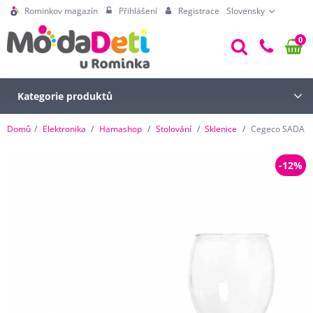
Rominkov magazín
Přihlášení
Registrace
Slovensky
0
Kategorie produktů
Domů
Elektronika
Hamashop
Stolování
Sklenice
Cegeco SADA S
-12%