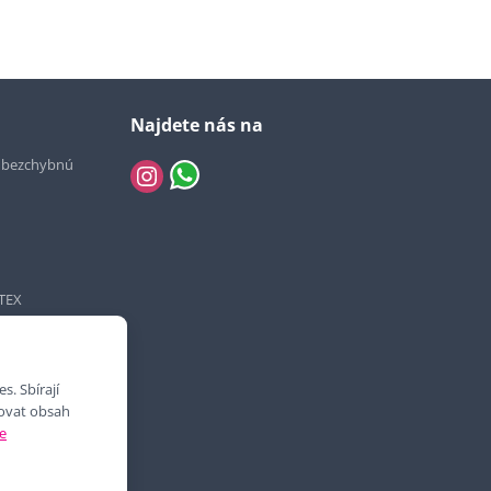
Najdete nás na
e bezchybnú
TEX
. Sbírají
bovat obsah
e