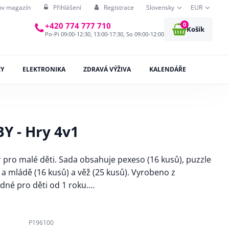
ov magazín
Přihlášení
Registrace
Slovensky
EUR
0
+420 774 777 710
Košík
Po-Pi 09:00-12:30, 13:00-17:30, So 09:00-12:00
KY
ELEKTRONIKA
ZDRAVÁ VÝŽIVA
KALENDÁŘE
Y - Hry 4v1
 pro malé děti. Sada obsahuje pexeso (16 kusů), puzzle
a mládě (16 kusů) a věž (25 kusů). Vyrobeno z
dné pro děti od 1 roku.…
P196100