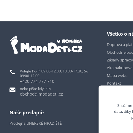
Všetko o 
Doprava a pla
Obchodné po
Zásady spraco
Ako nakupova
Volejte Po-Pi 09:00-12:30, 13:00-17:30, So
Mapa webu
09:00-12:00
+420 774 777 710
Kontakt
nebo pište kdykoliv
obchod@modadeti.cz
Snažíme 
data, díky
Naše predajně
Prodejna UHERSKÉ HRADIŠTĚ