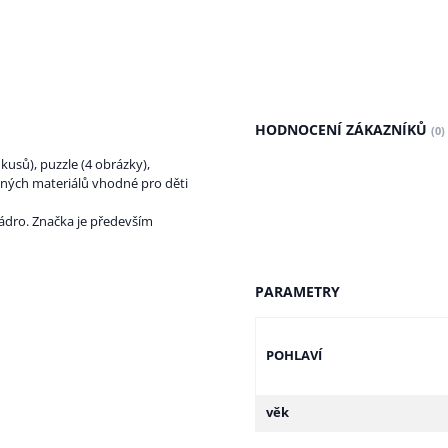
HODNOCENÍ ZÁKAZNÍKŮ
(0)
kusů), puzzle (4 obrázky),
čných materiálů vhodné pro děti
 jádro. Značka je především
PARAMETRY
POHLAVÍ
věk