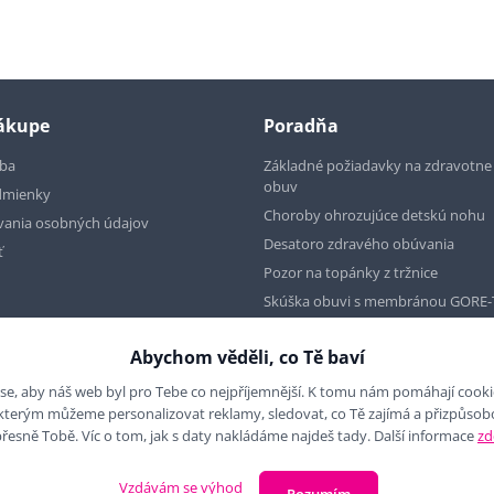
nákupe
Poradňa
tba
Základné požiadavky na zdravotn
obuv
dmienky
Choroby ohrozujúce detskú nohu
vania osobných údajov
Desatoro zdravého obúvania
ť
Pozor na topánky z tržnice
Skúška obuvi s membránou GORE-
Abychom věděli, co Tě baví
se, aby náš web byl pro Tebe co nejpříjemnější. K tomu nám pomáhají cookies
 kterým můžeme personalizovat reklamy, sledovat, co Tě zajímá a přizpůso
přesně Tobě. Víc o tom, jak s daty nakládáme najdeš tady. Další informace
zd
Vzdávám se výhod