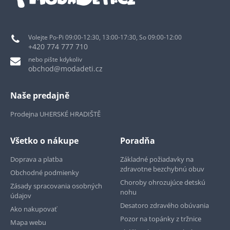
Volejte Po-Pi 09:00-12:30, 13:00-17:30, So 09:00-12:00
+420 774 777 710
nebo pište kdykoliv
obchod@modadeti.cz
Naše predajně
Prodejna UHERSKÉ HRADIŠTĚ
Všetko o nákupe
Poradňa
Doprava a platba
Základné požiadavky na
zdravotne bezchybnú obuv
Obchodné podmienky
Choroby ohrozujúce detskú
Zásady spracovania osobných
nohu
údajov
Desatoro zdravého obúvania
Ako nakupovať
Pozor na topánky z tržnice
Mapa webu