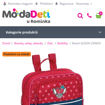
Rominkov magazín
Přihlášení
Registrace
Slovensky
0
Kategorie produktů
Domů
Batohy, tašky, aktovky
Deti
Batôžky
Batoh QUEEN 209605
Posledné na sklade