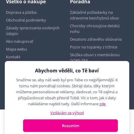
Všetko o nákupe
Poradňa
Doprava a platba
Základné požiadavky na
zdravotne bezchybnú obuv
Obchodné podmienky
Choroby ohrozujúce detskú
Zásady spracovania osobných
nohu
údajov
Desatoro zdravého obúvania
Ako nakupovať
Pozor na topánky z tržnice
Mapa webu
Skúška obuvi s membránou
Kontakt
GORE-TEX
Abychom věděli, co Tě baví
Najdete nás na
Snažíme se, aby náš web byl pro Tebe co nejpříjemnější. K
tomu nám pomáhají cookies. Sbírají data, díky kterým
můžeme personalizovat reklamy, sledovat, co Tě zajímá a
přizpůsobovat obsah přesně Tobě. Víc o tom, jak s daty
nakládáme najdeš tady. Další informace
zde
Vzdávám se výhod
2010 - 2026 © MYRON MAXX, s.r.o., všechna práva vyhrazena
Rozumím
E-shop vytvořila